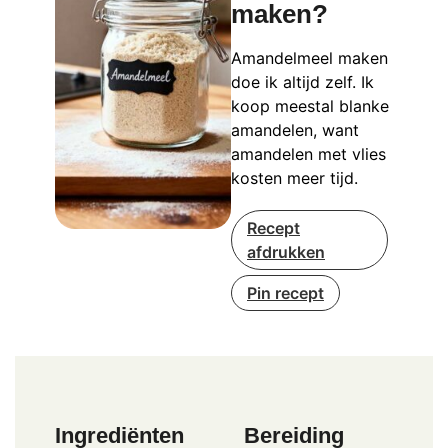
maken?
Amandelmeel maken
doe ik altijd zelf. Ik
koop meestal blanke
amandelen, want
amandelen met vlies
kosten meer tijd.
Recept
afdrukken
Pin recept
Ingrediënten
Bereiding