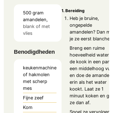
1. Bereiding
500
gram
Heb je bruine,
amandelen,
ongepelde
blank of met
amandelen? Dan mo
vlies
je ze eerst blancher
Breng een ruime
Benodigdheden
hoeveelheid water 
de kook in een pan 
keukenmachine
een middelhoog vuu
of hakmolen
en doe de amandel
met scherp
erin als het water
mes
kookt. Laat ze 1
minuut koken en gie
Fijne zeef
ze dan af.
Kom
Spoel ze vervolgens