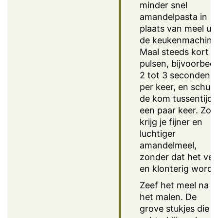
minder snel
amandelpasta in
plaats van meel uit
de keukenmachine
Maal steeds kort i
pulsen, bijvoorbeel
2 tot 3 seconden
per keer, en schud
de kom tussentijds
een paar keer. Zo
krijg je fijner en
luchtiger
amandelmeel,
zonder dat het vet
en klonterig wordt
Zeef het meel na
het malen. De
grove stukjes die