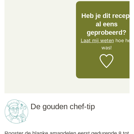
Heb je dit recept
al eens
geprobeerd?
Laat mij weten
hoe het
was!
De gouden chef-tip
Rooster de blanke amandelen eerst gedurende 8 tot