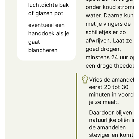
luchtdichte bak
onder koud strome
of glazen pot
water. Daarna kun j
met je vingers de
eventueel een
schilletjes er zo
handdoek als je
afwrijven. Laat ze
gaat
goed drogen,
blancheren
minstens 24 uur op
een droge theedoek
Vries de amandele
eerst 20 tot 30
minuten in voordat
je ze maalt.
Daardoor blijven d
natuurlijke oliën in
de amandelen
steviger en komt e