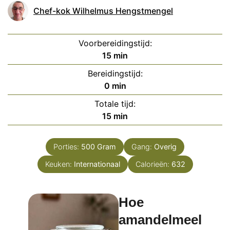
Chef-kok Wilhelmus Hengstmengel
Voorbereidingstijd:
minuten
15
min
Bereidingstijd:
minuten
0
min
Totale tijd:
minuten
15
min
Porties:
500
Gram
Gang:
Overig
Keuken:
Internationaal
Calorieën:
632
Hoe
amandelmeel