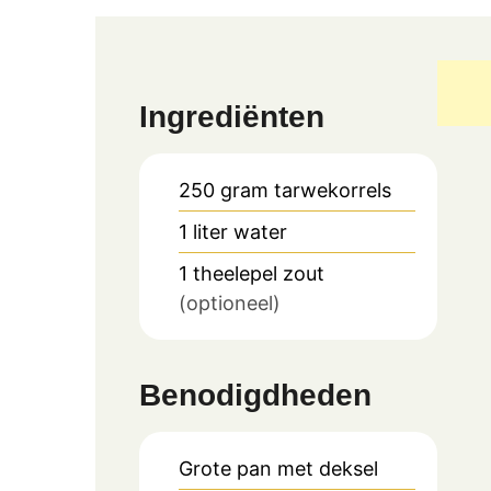
Ingrediënten
250
gram
tarwekorrels
1
liter
water
1
theelepel
zout
(optioneel)
Benodigdheden
Grote pan met deksel