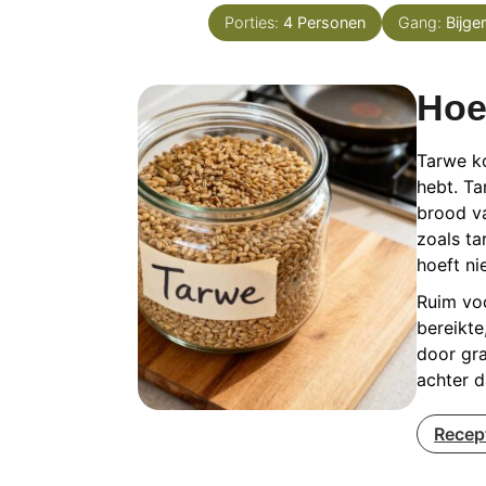
Porties:
4
Personen
Gang:
Bijge
Hoe
Tarwe ko
hebt. T
brood va
zoals t
hoeft nie
Ruim vo
bereikte
door gra
achter d
Recep