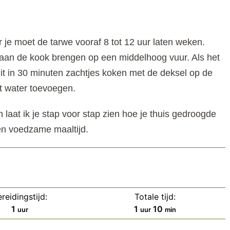
je moet de tarwe vooraf 8 tot 12 uur laten weken.
n aan de kook brengen op een middelhoog vuur. Als het
 dit in 30 minuten zachtjes koken met de deksel op de
t water toevoegen.
laat ik je stap voor stap zien hoe je thuis gedroogde
en voedzame maaltijd.
reidingstijd:
Totale tijd:
uur
uur
minuten
1
1
10
uur
uur
min