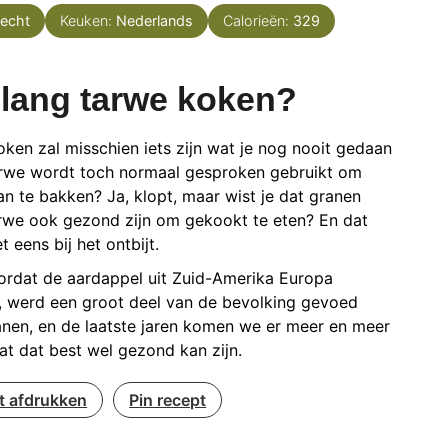
recht
Keuken:
Nederlands
Calorieën:
329
lang tarwe koken?
ken zal misschien iets zijn wat je nog nooit gedaan
arwe wordt toch normaal gesproken gebruikt om
n te bakken? Ja, klopt, maar wist je dat granen
arwe ook gezond zijn om gekookt te eten? En dat
t eens bij het ontbijt.
ordat de aardappel uit Zuid-Amerika Europa
, werd een groot deel van de bevolking gevoed
nen, en de laatste jaren komen we er meer en meer
at dat best wel gezond kan zijn.
t afdrukken
Pin recept