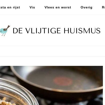
sta en rijst
Vis
Vlees en worst
Overig
R