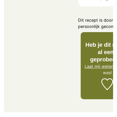
Dit recept is door m
persoonlijk gecontr
Heb je dit r
al eens
geprobee
Laat mij weten
h
was!