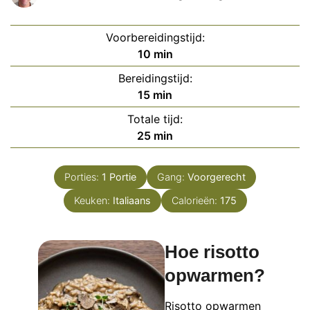
Voorbereidingstijd:
minuten
10
min
Bereidingstijd:
minuten
15
min
Totale tijd:
minuten
25
min
Porties:
1
Portie
Gang:
Voorgerecht
Keuken:
Italiaans
Calorieën:
175
Hoe risotto
opwarmen?
Risotto opwarmen