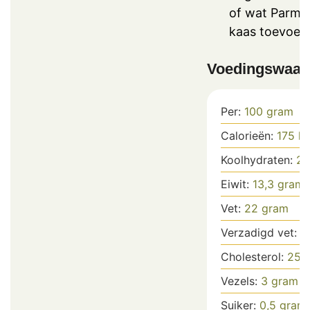
of wat Parme
kaas toevoeg
Voedingswaar
Per:
100
gram
Calorieën:
175
kc
Koolhydraten:
20
Eiwit:
13,3
gram
Vet:
22
gram
Verzadigd vet:
8
Cholesterol:
25
Vezels:
3
gram
Suiker:
0,5
gram