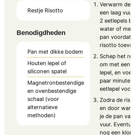
Verwarm de 
Restje Risotto
een laag vuur
2 eetlepels bo
water of melk
Benodigdheden
pan voordat j
risotto toevo
Pan met dikke bodem
Schep het re
Houten lepel of
om met een 
siliconen spatel
lepel, en voe
paar minuten
Magnetronbestendige
eetlepel vocht
en ovenbestendige
schaal (voor
Zodra de riso
alternatieve
en door warm 
methoden)
je de pan van
vuur. Eventue
nog een klont