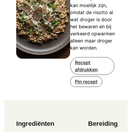
kan moeilijk zijn,
omdat de risotto al
wat droger is door
het bewaren en bij
verkeerd opwarmen
alleen maar droger
kan worden.
Recept
afdrukken
Pin recept
Ingrediënten
Bereiding