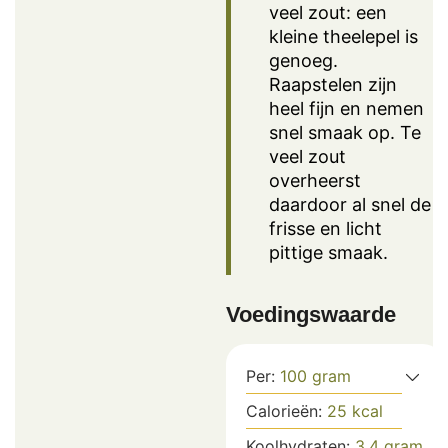
veel zout: een
kleine theelepel is
genoeg.
Raapstelen zijn
heel fijn en nemen
snel smaak op. Te
veel zout
overheerst
daardoor al snel de
frisse en licht
pittige smaak.
Voedingswaarde
Per:
100
gram
Calorieën:
25
kcal
Koolhydraten:
3,4
gram