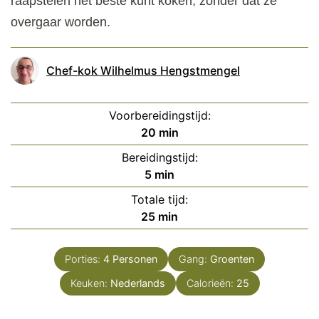
raapstelen het beste kunt koken, zonder dat ze
overgaar worden.
Chef-kok Wilhelmus Hengstmengel
Voorbereidingstijd:
minuten
20
min
Bereidingstijd:
minuten
5
min
Totale tijd:
minuten
25
min
Porties:
4
Personen
Gang:
Groenten
Keuken:
Nederlands
Calorieën:
25