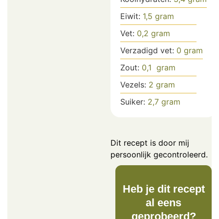
Eiwit:
1,5
gram
Vet:
0,2
gram
Verzadigd vet:
0
gram
Zout:
0,1
gram
Vezels:
2
gram
Suiker:
2,7
gram
Dit recept is door mij
persoonlijk gecontroleerd.
Heb je dit recept
al eens
geprobeerd?