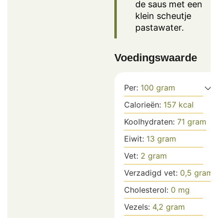
de saus met een
klein scheutje
pastawater.
Voedingswaarde
Per:
100
gram
Calorieën:
157
kcal
Koolhydraten:
71
gram
Eiwit:
13
gram
Vet:
2
gram
Verzadigd vet:
0,5
gram
Cholesterol:
0
mg
Vezels:
4,2
gram