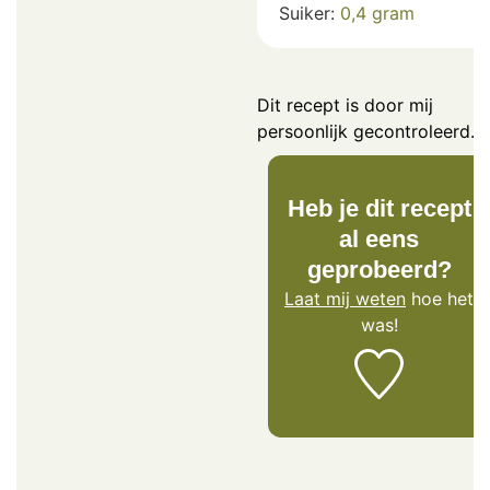
Suiker:
0,4
gram
Dit recept is door mij
persoonlijk gecontroleerd.
Heb je dit recept
al eens
geprobeerd?
Laat mij weten
hoe het
was!