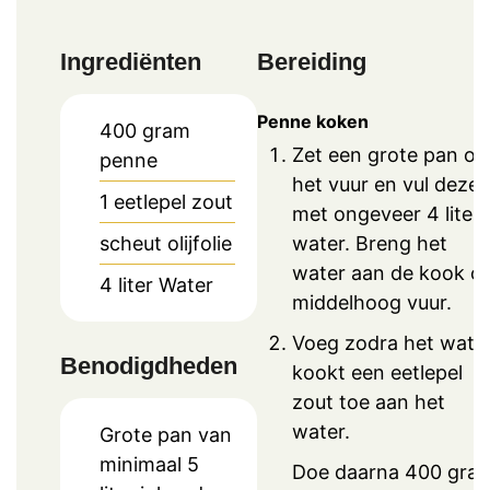
Ingrediënten
Bereiding
Penne koken
400
gram
Zet een grote pan op
penne
het vuur en vul deze
1
eetlepel
zout
met ongeveer 4 liter
water. Breng het
scheut olijfolie
water aan de kook o
4
liter
Water
middelhoog vuur.
Voeg zodra het wate
Benodigdheden
kookt een eetlepel
zout toe aan het
water.
Grote pan van
minimaal 5
Doe daarna 400 gra