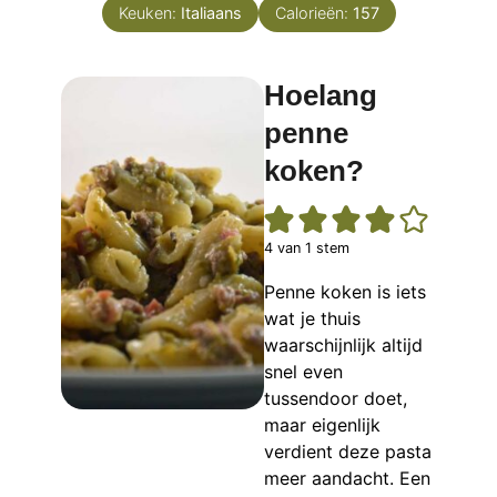
Keuken:
Italiaans
Calorieën:
157
Hoelang
penne
koken?
4
van 1 stem
Penne koken is iets
wat je thuis
waarschijnlijk altijd
snel even
tussendoor doet,
maar eigenlijk
verdient deze pasta
meer aandacht. Een