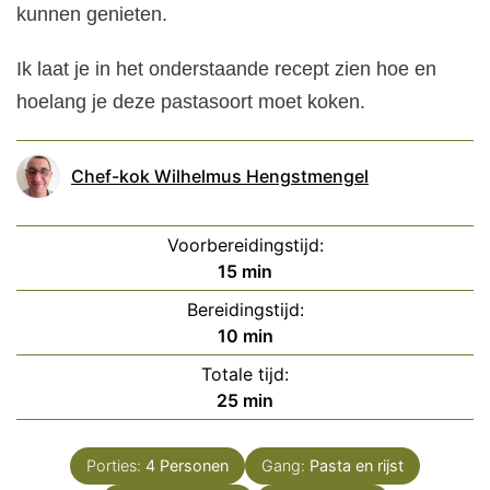
kunnen genieten.
Ik laat je in het onderstaande recept zien hoe en
hoelang je deze pastasoort moet koken.
Chef-kok Wilhelmus Hengstmengel
Voorbereidingstijd:
minuten
15
min
Bereidingstijd:
minuten
10
min
Totale tijd:
minuten
25
min
Porties:
4
Personen
Gang:
Pasta en rijst