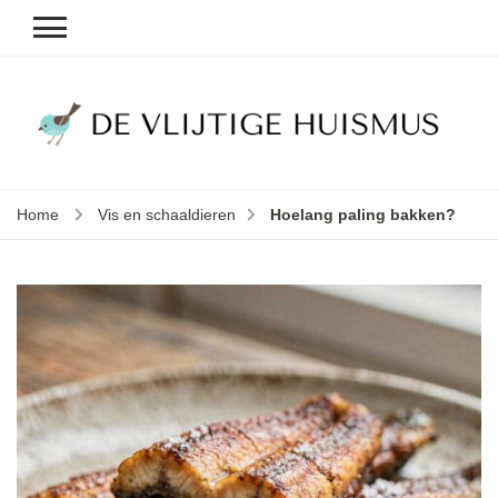
D
v
vl
h
Home
Vis en schaaldieren
Hoelang paling bakken?
le
k
e
b