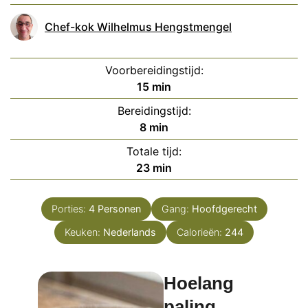
Chef-kok Wilhelmus Hengstmengel
Voorbereidingstijd:
minuten
15
min
Bereidingstijd:
minuten
8
min
Totale tijd:
minuten
23
min
Porties:
4
Personen
Gang:
Hoofdgerecht
Keuken:
Nederlands
Calorieën:
244
Hoelang
paling