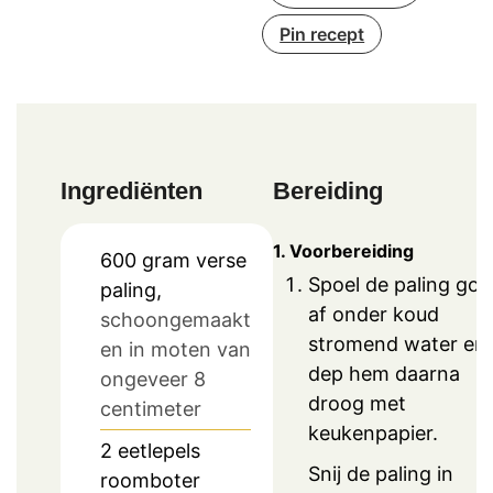
Pin recept
Ingrediënten
Bereiding
1. Voorbereiding
600
gram
verse
Spoel de paling go
paling,
af onder koud
schoongemaakt
stromend water en
en in moten van
dep hem daarna
ongeveer 8
droog met
centimeter
keukenpapier.
2
eetlepels
Snij de paling in
roomboter