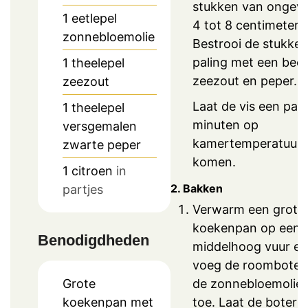
stukken van ongev
1
eetlepel
4 tot 8 centimeter.
zonnebloemolie
Bestrooi de stukke
paling met een beet
1
theelepel
zeezout en peper.
zeezout
Laat de vis een paa
1
theelepel
minuten op
versgemalen
kamertemperatuur
zwarte peper
komen.
1
citroen
in
2. Bakken
partjes
Verwarm een grote
koekenpan op een
Benodigdheden
middelhoog vuur en
voeg de roomboter
Grote
de zonnebloemolie
koekenpan met
toe. Laat de boter