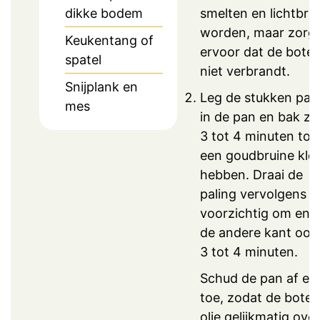
dikke bodem
smelten en lichtbru
worden, maar zorg
Keukentang of
ervoor dat de boter
spatel
niet verbrandt.
Snijplank en
Leg de stukken pali
mes
in de pan en bak ze
3 tot 4 minuten tot
een goudbruine kle
hebben. Draai de
paling vervolgens
voorzichtig om en 
de andere kant ook 
3 tot 4 minuten.
Schud de pan af en
toe, zodat de boter
olie gelijkmatig over