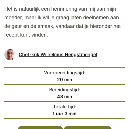
Het is natuurlijk een herinnering van mij aan mijn
moeder, maar ik wil je graag laten deelnemen aan
de geur en de smaak, vandaar dat je hieronder het
recept kunt vinden.
Chef-kok Wilhelmus Hengstmengel
Voorbereidingstijd:
minuten
20
min
Bereidingstijd:
minuten
43
min
Totale tijd:
uur
minuten
1
uur
3
min