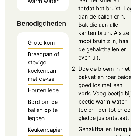
laat het smelten
warm water
totdat het bruist. Leg
dan de ballen erin.
Benodigdheden
Bak die aan alle
kanten bruin. Als ze
mooi bruin zijn, haal je
Grote kom
de gehaktballen er
Braadpan of
even uit.
stevige
Doe de bloem in het
koekenpan
bakvet en roer beide
met deksel
goed los met een
Houten lepel
vork. Voeg beetje bij
beetje warm water
Bord om de
toe en roer tot er een
ballen op te
gladde jus ontstaat.
leggen
Gehaktballen terug in
Keukenpapier