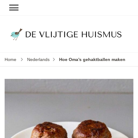
D
v
vl
h
Home
Nederlands
Hoe Oma’s gehaktballen maken
le
k
e
b