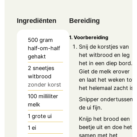
Ingrediënten
Bereiding
1. Voorbereiding
500
gram
Snij de korstjes van
half-om-half
het witbrood en leg
gehakt
het in een diep bord.
2
sneetjes
Giet de melk erover
witbrood
en laat het weken tot
zonder korst
het helemaal zacht is.
100
milliliter
Snipper ondertussen
melk
de ui fijn.
1
grote ui
Knijp het brood een
beetje uit en doe het
1
ei
samen met het