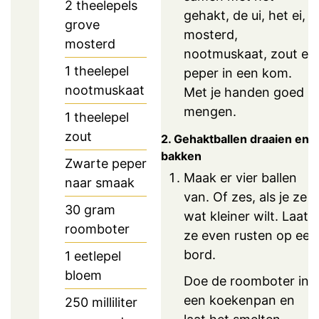
2
theelepels
gehakt, de ui, het ei,
grove
mosterd,
mosterd
nootmuskaat, zout en
1
theelepel
peper in een kom.
nootmuskaat
Met je handen goed
mengen.
1
theelepel
zout
2. Gehaktballen draaien en
bakken
Zwarte peper
Maak er vier ballen
naar smaak
van. Of zes, als je ze
30
gram
wat kleiner wilt. Laat
roomboter
ze even rusten op een
bord.
1
eetlepel
bloem
Doe de roomboter in
een koekenpan en
250
milliliter