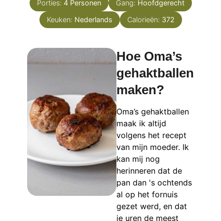
Porties:
4
Personen
Gang:
Hoofdgerecht
Keuken:
Nederlands
Calorieën:
372
Hoe Oma’s
gehaktballen
maken?
Oma’s gehaktballen
maak ik altijd
volgens het recept
van mijn moeder. Ik
kan mij nog
herinneren dat de
pan dan 's ochtends
al op het fornuis
gezet werd, en dat
je uren de meest