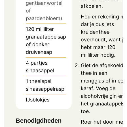
gentiaanwortel
afkoelen.
of
Hou er rekening m
paardenbloem)
dat je dus iets
120
milliliter
kruidenthee
granaatappelsap
overhoudt, want je
of donker
hebt maar 120
druivensap
milliliter nodig.
4
partjes
Giet de afgekoelde
sinaasappel
thee in een
mengglas of in een
1
theelepel
karaf. Voeg de
sinaasappelrasp
alcoholvrije gin en
IJsblokjes
het granaatappels
toe.
Benodigdheden
Roer het door met