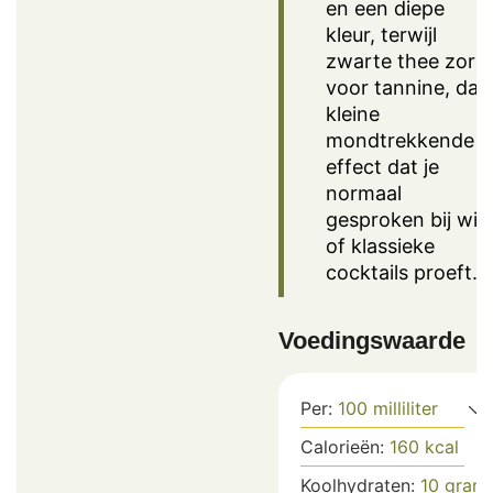
en een diepe
kleur, terwijl
zwarte thee zorg
voor tannine, dat
kleine
mondtrekkende
effect dat je
normaal
gesproken bij wij
of klassieke
cocktails proeft.
Voedingswaarde
Per:
100
milliliter
Calorieën:
160
kcal
Koolhydraten:
10
gram