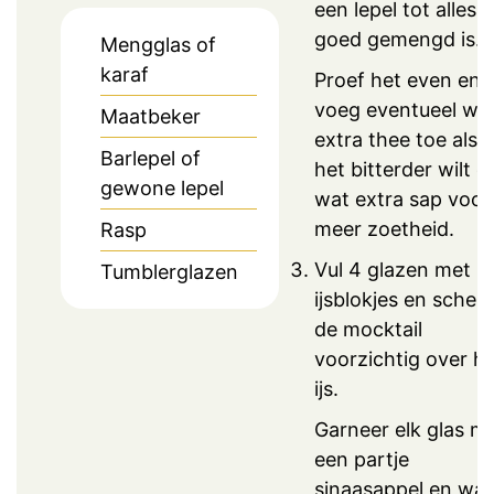
een lepel tot alles
goed gemengd is.
Mengglas of
karaf
Proef het even en
voeg eventueel wa
Maatbeker
extra thee toe als j
Barlepel of
het bitterder wilt o
gewone lepel
wat extra sap voor
meer zoetheid.
Rasp
Vul 4 glazen met
Tumblerglazen
ijsblokjes en schen
de mocktail
voorzichtig over h
ijs.
Garneer elk glas m
een partje
sinaasappel en wat