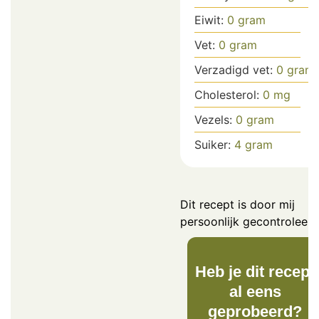
Eiwit:
0
gram
Vet:
0
gram
Verzadigd vet:
0
gram
Cholesterol:
0
mg
Vezels:
0
gram
Suiker:
4
gram
Dit recept is door mij
persoonlijk gecontroleerd
Heb je dit recept
al eens
geprobeerd?