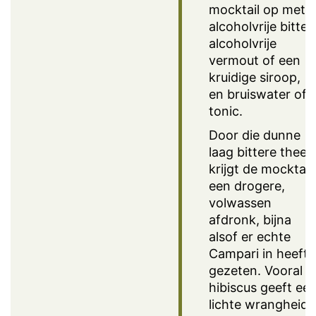
mocktail op met
alcoholvrije bitter,
alcoholvrije
vermout of een
kruidige siroop,
en bruiswater of
tonic.
Door die dunne
laag bittere thee
krijgt de mocktail
een drogere,
volwassen
afdronk, bijna
alsof er echte
Campari in heeft
gezeten. Vooral
hibiscus geeft ee
lichte wrangheid