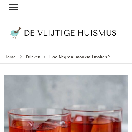
D
v
vl
h
Home
Drinken
Hoe Negroni mocktail maken?
le
k
e
b