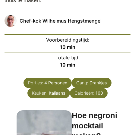
thuis te maken.
Chef-kok Wilhelmus Hengstmengel
Voorbereidingstijd:
minuten
10
min
Totale tijd:
minuten
10
min
Porties:
4
Personen
Gang:
Drankjes
Keuken:
Italiaans
Calorieën:
160
Hoe negroni
mocktail