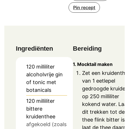
Pin recept
Ingrediënten
Bereiding
1. Mocktail maken
120
milliliter
Zet een kruidenthe
alcoholvrije gin
van 1 eetlepel
of tonic met
gedroogde kruiden
botanicals
op 250 milliliter
120
milliliter
kokend water. Laat
bittere
dit trekken tot de
kruidenthee
thee flink bitter is 
afgekoeld (zoals
laat de thee daarn