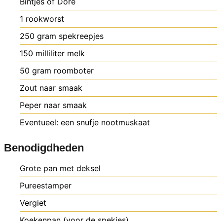
Bintjes of Doré
1
rookworst
250
gram
spekreepjes
150
milliliter
melk
50
gram
roomboter
Zout naar smaak
Peper naar smaak
Eventueel: een snufje nootmuskaat
Benodigdheden
Grote pan met deksel
Pureestamper
Vergiet
Koekenpan (voor de spekjes)