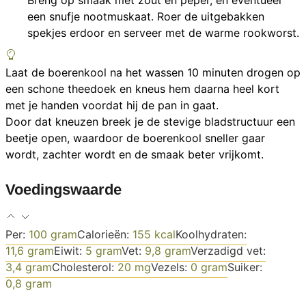
een snufje nootmuskaat. Roer de uitgebakken
spekjes erdoor en serveer met de warme rookworst.
Laat de boerenkool na het wassen 10 minuten drogen op
een schone theedoek en kneus hem daarna heel kort
met je handen voordat hij de pan in gaat.
Door dat kneuzen breek je de stevige bladstructuur een
beetje open, waardoor de boerenkool sneller gaar
wordt, zachter wordt en de smaak beter vrijkomt.
Voedingswaarde
Per:
100
gram
Calorieën:
155
kcal
Koolhydraten:
11,6
gram
Eiwit:
5
gram
Vet:
9,8
gram
Verzadigd vet:
3,4
gram
Cholesterol:
20
mg
Vezels:
0
gram
Suiker:
0,8
gram