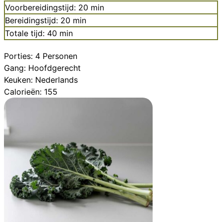
minuten
Voorbereidingstijd:
20
min
minuten
Bereidingstijd:
20
min
minuten
Totale tijd:
40
min
Porties:
4
Personen
Gang:
Hoofdgerecht
Keuken:
Nederlands
Calorieën:
155