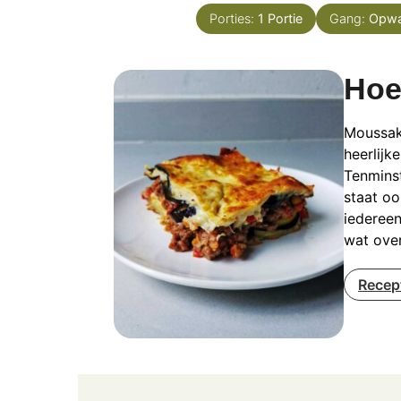
Porties:
1
Portie
Gang:
Opw
Hoe
Moussak
heerlijk
Tenminst
staat oo
iedereen
wat over
Recep