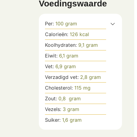
Voedingswaarde
Per:
100
gram
Calorieën:
126
kcal
Koolhydraten:
9,1
gram
Eiwit:
6,1
gram
Vet:
6,9
gram
Verzadigd vet:
2,8
gram
Cholesterol:
115
mg
Zout:
0,8
gram
Vezels:
3
gram
Suiker:
1,6
gram