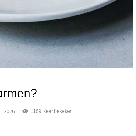
armen?
1189 Keer bekeken
uli 2026