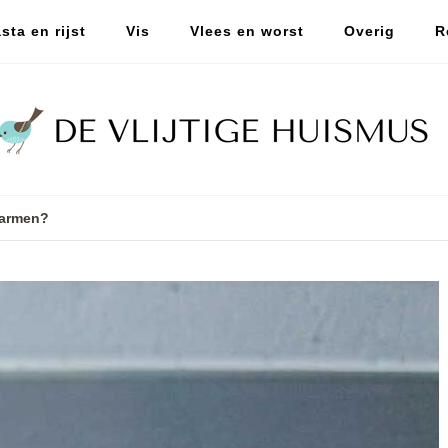
sta en rijst
Vis
Vlees en worst
Overig
R
armen?