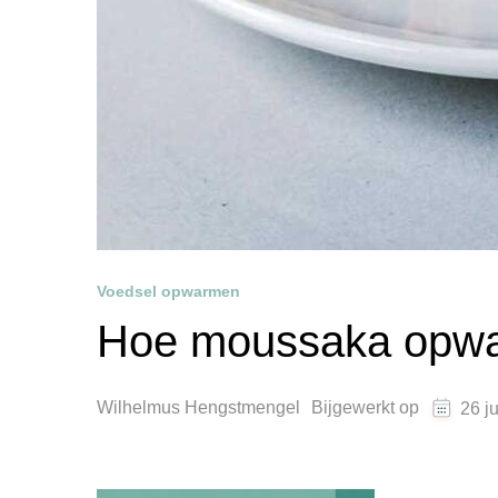
Voedsel opwarmen
Hoe moussaka opw
Wilhelmus Hengstmengel
Bijgewerkt op
26 j