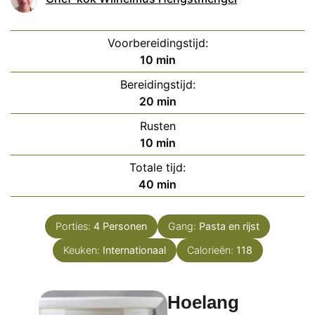
Voorbereidingstijd:
minuten
10
min
Bereidingstijd:
minuten
20
min
Rusten
minuten
10
min
Totale tijd:
minuten
40
min
Porties:
4
Personen
Gang:
Pasta en rijst
Keuken:
Internationaal
Calorieën:
118
Hoelang