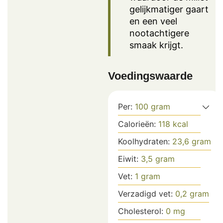
gelijkmatiger gaart
en een veel
nootachtigere
smaak krijgt.
Voedingswaarde
Per:
100
gram
Calorieën:
118
kcal
Koolhydraten:
23,6
gram
Eiwit:
3,5
gram
Vet:
1
gram
Verzadigd vet:
0,2
gram
Cholesterol:
0
mg