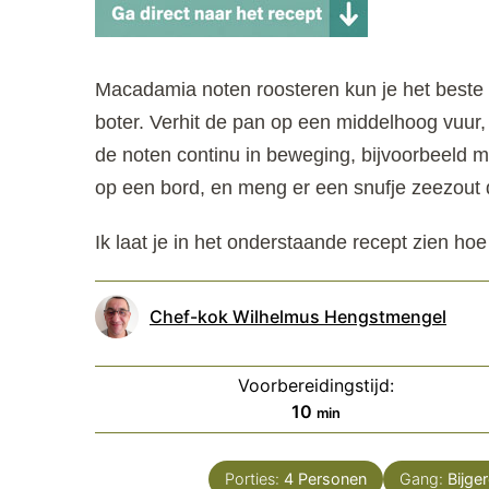
Macadamia noten roosteren kun je het beste 
boter. Verhit de pan op een middelhoog vuur, 
de noten continu in beweging, bijvoorbeeld m
op een bord, en meng er een snufje zeezout 
Ik laat je in het onderstaande recept zien ho
Chef-kok Wilhelmus Hengstmengel
Voorbereidingstijd:
minuten
10
min
Porties:
4
Personen
Gang:
Bijge