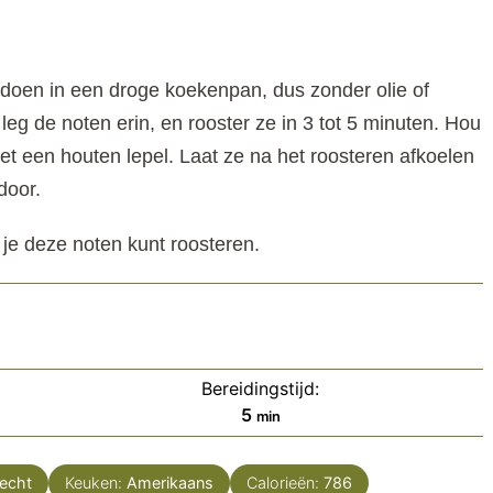
doen in een droge koekenpan, dus zonder olie of
leg de noten erin, en rooster ze in 3 tot 5 minuten. Hou
et een houten lepel. Laat ze na het roosteren afkoelen
door.
e je deze noten kunt roosteren.
Bereidingstijd:
minuten
5
min
recht
Keuken:
Amerikaans
Calorieën:
786