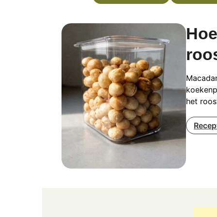
Hoe
roo
Macadami
koekenpa
het roos
Recep