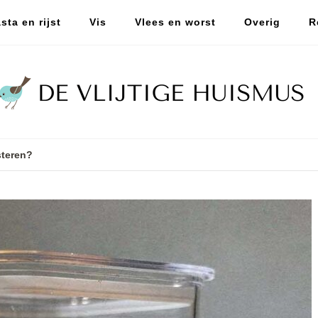
sta en rijst
Vis
Vlees en worst
Overig
R
teren?