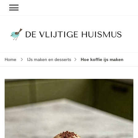
D
v
vl
h
Home
IJs maken en desserts
Hoe koffie ijs maken
le
k
e
b