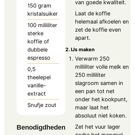
van goede kwaliteit.
150
gram
Laat de koffie
kristalsuiker
helemaal afkoelen en
100
milliliter
zet de koffie even
sterke
apart.
koffie of
2. IJs maken
dubbele
espresso
Verwarm 250
milliliter volle melk en
0,5
250 milliliter
theelepel
slagroom samen in
vanille-
een pan tot net
extract
onder het kookpunt,
Snufje
zout
maar laat het
absoluut niet koken.
Benodigdheden
Zet het vuur lager
zodra het mengsel