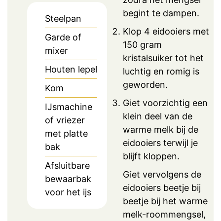
begint te dampen.
Steelpan
Klop 4 eidooiers met
Garde of
150 gram
mixer
kristalsuiker tot het
Houten lepel
luchtig en romig is
geworden.
Kom
Giet voorzichtig een
IJsmachine
klein deel van de
of vriezer
warme melk bij de
met platte
eidooiers terwijl je
bak
blijft kloppen.
Afsluitbare
Giet vervolgens de
bewaarbak
eidooiers beetje bij
voor het ijs
beetje bij het warme
melk-roommengsel,