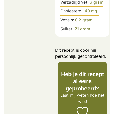
Verzadigd vet:
6
gram
Cholesterol:
40
mg
Vezels:
0,2
gram
Suiker:
21
gram
Dit recept is door mij
persoonlijk gecontroleerd.
Heb je dit recept
al eens
geprobeerd?
Laat mij weten
hoe het
was!