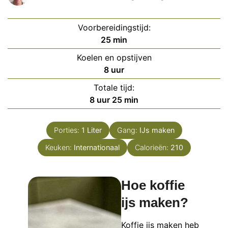
Voorbereidingstijd:
minuten
25
min
Koelen en opstijven
uur
8
uur
Totale tijd:
uur
minuten
8
uur
25
min
Porties:
1
Liter
Gang:
IJs maken
Keuken:
Internationaal
Calorieën:
210
Hoe koffie
ijs maken?
Koffie ijs maken heb