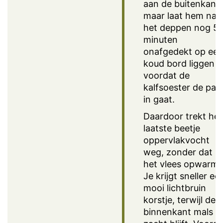
aan de buitenkant,
maar laat hem na
het deppen nog 5
minuten
onafgedekt op ee
koud bord liggen
voordat de
kalfsoester de pan
in gaat.
Daardoor trekt het
laatste beetje
oppervlakvocht
weg, zonder dat
het vlees opwarmt
Je krijgt sneller ee
mooi lichtbruin
korstje, terwijl de
binnenkant mals e