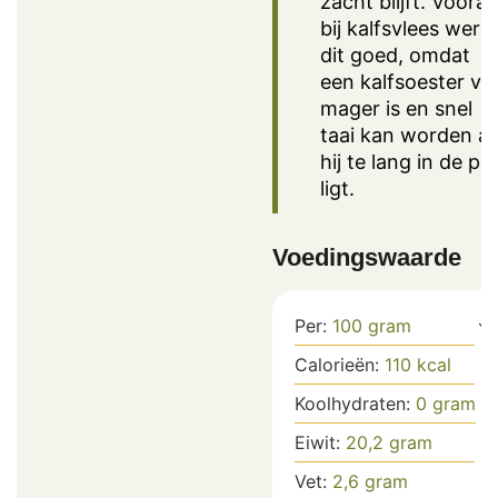
zacht blijft. Vooral
bij kalfsvlees werk
dit goed, omdat
een kalfsoester vrij
mager is en snel
taai kan worden al
hij te lang in de pa
ligt.
Voedingswaarde
Per:
100
gram
Calorieën:
110
kcal
Koolhydraten:
0
gram
Eiwit:
20,2
gram
Vet:
2,6
gram