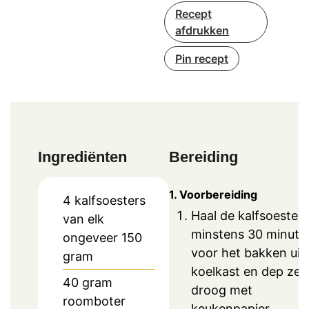
Recept
afdrukken
Pin recept
Ingrediënten
Bereiding
1. Voorbereiding
4
kalfsoesters
Haal de kalfsoesters
van elk
minstens 30 minute
ongeveer 150
voor het bakken uit
gram
koelkast en dep ze
40
gram
droog met
roomboter
keukenpapier.