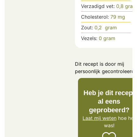
Verzadigd vet:
0,8
gram
Cholesterol:
79
mg
Zout:
0,2
gram
Vezels:
0
gram
Dit recept is door mij
persoonlijk gecontroleerd.
Heb je dit recept
al eens
geprobeerd?
Laat mij weten
hoe het
was!