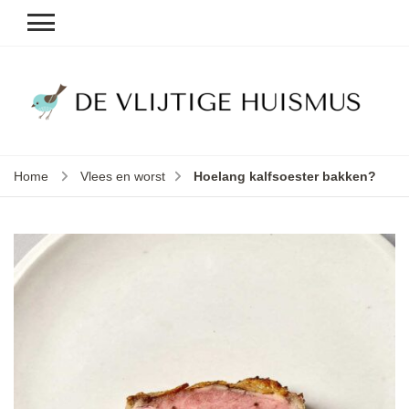
D
v
vl
h
Home
Vlees en worst
Hoelang kalfsoester bakken?
le
k
e
b