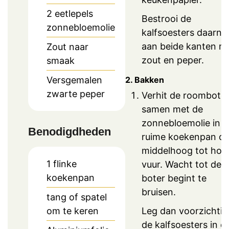
2
eetlepels
Bestrooi de
zonnebloemolie
kalfsoesters daarna
aan beide kanten m
Zout naar
zout en peper.
smaak
2. Bakken
Versgemalen
zwarte peper
Verhit de roombote
samen met de
zonnebloemolie in 
Benodigdheden
ruime koekenpan o
middelhoog tot hoo
1 flinke
vuur. Wacht tot de
koekenpan
boter begint te
bruisen.
tang of spatel
om te keren
Leg dan voorzichtig
de kalfsoesters in d