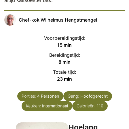
altijd kalfsoester bak.
Chef-kok Wilhelmus Hengstmengel
Voorbereidingstijd:
minuten
15
min
Bereidingstijd:
minuten
8
min
Totale tijd:
minuten
23
min
Porties:
4
Personen
Gang:
Hoofdgerecht
Keuken:
Internationaal
Calorieën:
110
Hoelang