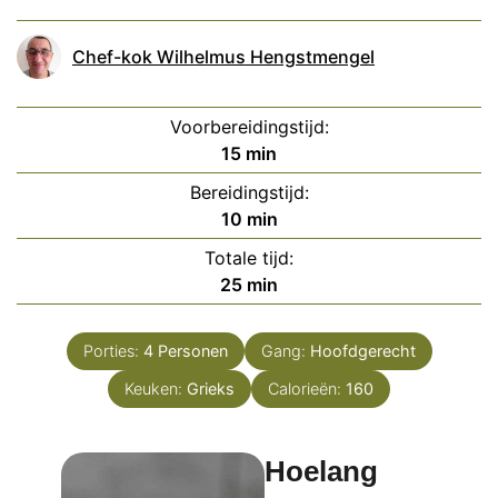
Chef-kok Wilhelmus Hengstmengel
Voorbereidingstijd:
minuten
15
min
Bereidingstijd:
minuten
10
min
Totale tijd:
minuten
25
min
Porties:
4
Personen
Gang:
Hoofdgerecht
Keuken:
Grieks
Calorieën:
160
Hoelang