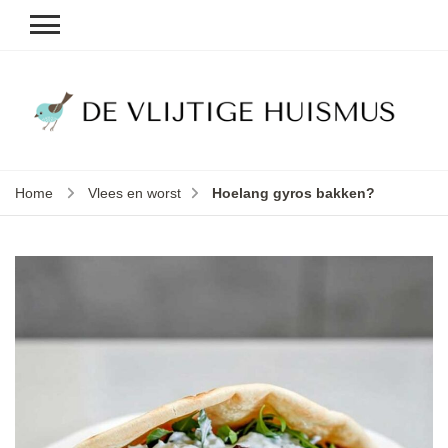
D
v
vl
h
Home
Vlees en worst
Hoelang gyros bakken?
le
k
e
b