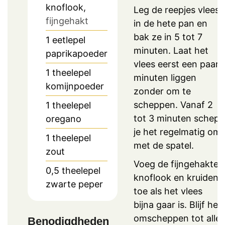
knoflook,
Leg de reepjes vlees
fijngehakt
in de hete pan en
bak ze in 5 tot 7
1
eetlepel
minuten. Laat het
paprikapoeder
vlees eerst een paar
1
theelepel
minuten liggen
komijnpoeder
zonder om te
scheppen. Vanaf 2
1
theelepel
tot 3 minuten schep
oregano
je het regelmatig om
1
theelepel
met de spatel.
zout
Voeg de fijngehakte
0,5
theelepel
knoflook en kruiden
zwarte peper
toe als het vlees
bijna gaar is. Blijf het
omscheppen tot alle
Benodigdheden