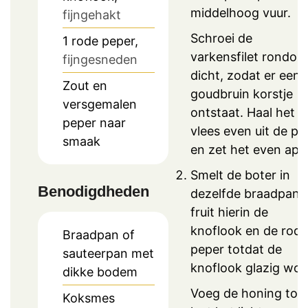
middelhoog vuur.
fijngehakt
Schroei de
1
rode peper,
varkensfilet rondom
fijngesneden
dicht, zodat er een
Zout en
goudbruin korstje
versgemalen
ontstaat. Haal het
peper naar
vlees even uit de pa
smaak
en zet het even apar
Smelt de boter in
Benodigdheden
dezelfde braadpan 
fruit hierin de
knoflook en de rode
Braadpan of
peper totdat de
sauteerpan met
knoflook glazig wor
dikke bodem
Voeg de honing toe,
Koksmes