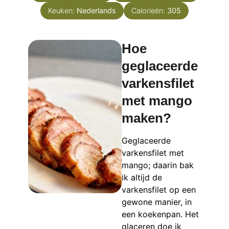
Keuken:
Nederlands
Calorieën:
305
Hoe
geglaceerde
varkensfilet
met mango
maken?
Geglaceerde
varkensfilet met
mango; daarin bak
ik altijd de
varkensfilet op een
gewone manier, in
een koekenpan. Het
glaceren doe ik