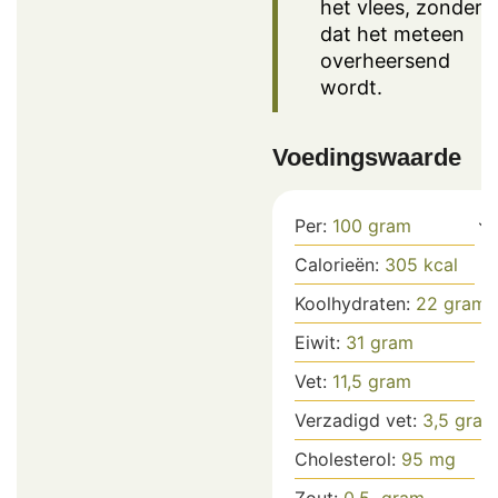
het vlees, zonder
dat het meteen
overheersend
wordt.
Voedingswaarde
Per:
100
gram
Calorieën:
305
kcal
Koolhydraten:
22
gram
Eiwit:
31
gram
Vet:
11,5
gram
Verzadigd vet:
3,5
gram
Cholesterol:
95
mg
Zout:
0,5
gram