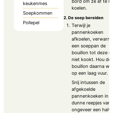
bord om ze af te la
keukenmes
koelen.
Soepkommen
2. De soep bereiden
Pollepel
Terwijl je
pannenkoeken
afkoelen, verwarm j
een soeppan de
bouillon tot deze n
niet kookt. Hou de
bouillon daarna w
op een laag vuur.
Snij intussen de
afgekoelde
pannenkoeken in
dunne reepjes van
ongeveer een halv