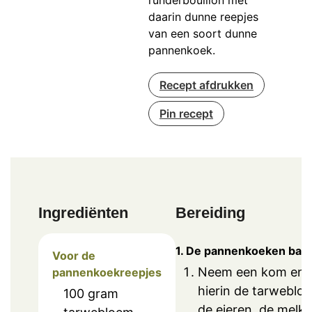
runderbouillon met
daarin dunne reepjes
van een soort dunne
pannenkoek.
Recept afdrukken
Pin recept
Ingrediënten
Bereiding
1. De pannenkoeken bak
Voor de
Neem een kom en 
pannenkoekreepjes
hierin de tarweblo
100
gram
de eieren, de melk 