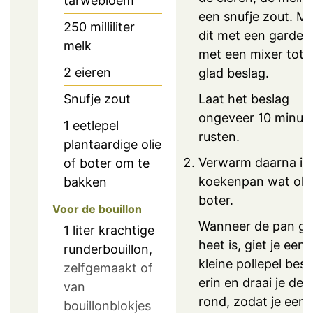
tarwebloem
een snufje zout. M
250
milliliter
dit met een garde 
melk
met een mixer tot 
2
eieren
glad beslag.
Laat het beslag
Snufje
zout
ongeveer 10 minut
1
eetlepel
rusten.
plantaardige olie
Verwarm daarna in
of boter om te
koekenpan wat olie
bakken
boter.
Voor de bouillon
Wanneer de pan g
1
liter
krachtige
heet is, giet je een
runderbouillon,
kleine pollepel besl
zelfgemaakt of
erin en draai je de 
van
rond, zodat je een
bouillonblokjes