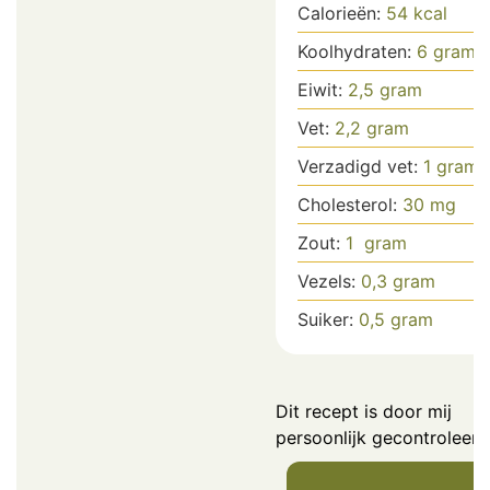
Calorieën:
54
kcal
Koolhydraten:
6
gram
Eiwit:
2,5
gram
Vet:
2,2
gram
Verzadigd vet:
1
gram
Cholesterol:
30
mg
Zout:
1
gram
Vezels:
0,3
gram
Suiker:
0,5
gram
Dit recept is door mij
persoonlijk gecontroleerd