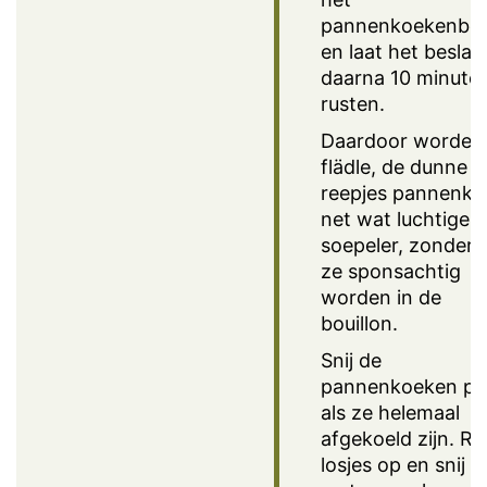
pannenkoekenbes
en laat het beslag
daarna 10 minute
rusten.
Daardoor worden
flädle, de dunne
reepjes pannenko
net wat luchtiger 
soepeler, zonder 
ze sponsachtig
worden in de
bouillon.
Snij de
pannenkoeken pa
als ze helemaal
afgekoeld zijn. Ro
losjes op en snij z