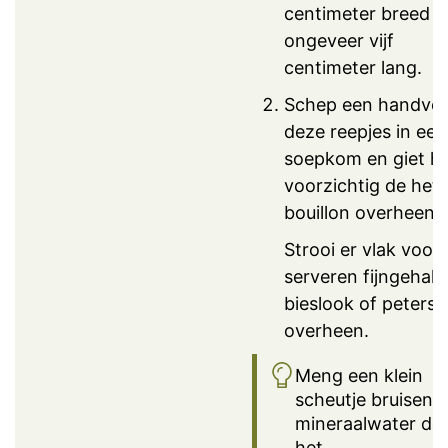
centimeter breed e
ongeveer vijf
centimeter lang.
Schep een handvol
deze reepjes in een
soepkom en giet hi
voorzichtig de het
bouillon overheen.
Strooi er vlak voor
serveren fijngehak
bieslook of petersel
overheen.
Meng een klein
scheutje bruisend
mineraalwater do
het