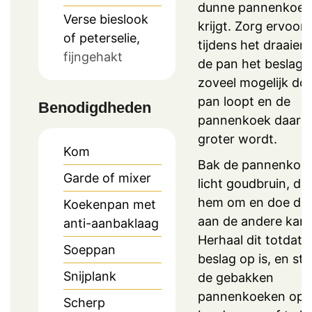
dunne pannenkoek
Verse bieslook
krijgt. Zorg ervoor 
of peterselie,
tijdens het draaien
fijngehakt
de pan het beslag
zoveel mogelijk do
pan loopt en de
Benodigdheden
pannenkoek daard
groter wordt.
Kom
Bak de pannenkoe
Garde of mixer
licht goudbruin, dra
hem om en doe dit
Koekenpan met
aan de andere kant
anti-aanbaklaag
Herhaal dit totdat a
Soeppan
beslag op is, en sta
Snijplank
de gebakken
pannenkoeken op 
Scherp