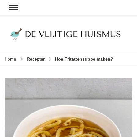
D
v
vl
h
Home
Recepten
Hoe Fritattensuppe maken?
le
k
e
b