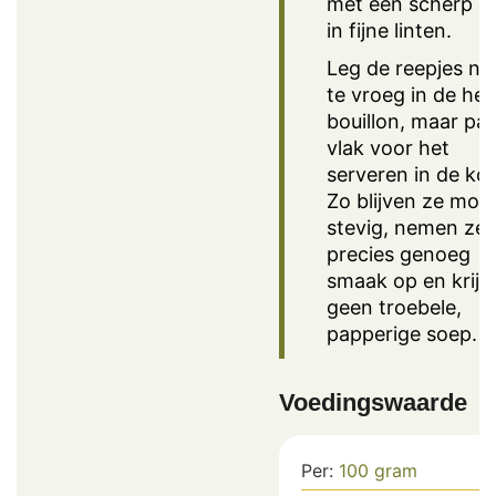
met een scherp m
in fijne linten.
Leg de reepjes nie
te vroeg in de het
bouillon, maar pa
vlak voor het
serveren in de ko
Zo blijven ze mooi
stevig, nemen ze
precies genoeg
smaak op en krijg 
geen troebele,
papperige soep.
Voedingswaarde
Per:
100
gram