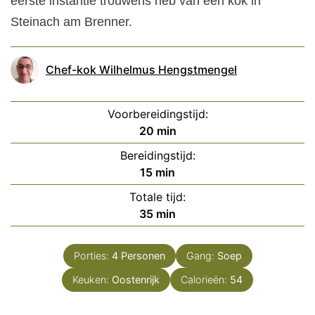
eerste instantie trouwens heb van een kok in
Steinach am Brenner.
Chef-kok Wilhelmus Hengstmengel
Voorbereidingstijd:
minuten
20
min
Bereidingstijd:
minuten
15
min
Totale tijd:
minuten
35
min
Porties:
4
Personen
Gang:
Soep
Keuken:
Oostenrijk
Calorieën:
54