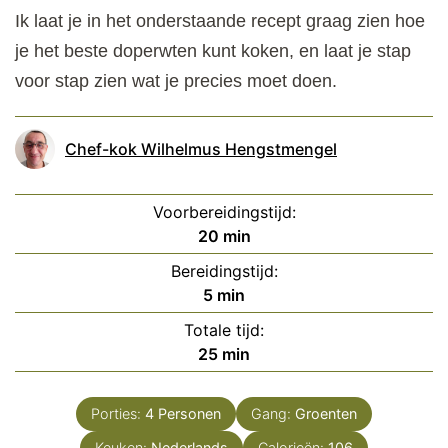
Ik laat je in het onderstaande recept graag zien hoe
je het beste doperwten kunt koken, en laat je stap
voor stap zien wat je precies moet doen.
Chef-kok Wilhelmus Hengstmengel
Voorbereidingstijd:
minuten
20
min
Bereidingstijd:
minuten
5
min
Totale tijd:
minuten
25
min
Porties:
4
Personen
Gang:
Groenten
Keuken:
Nederlands
Calorieën:
106