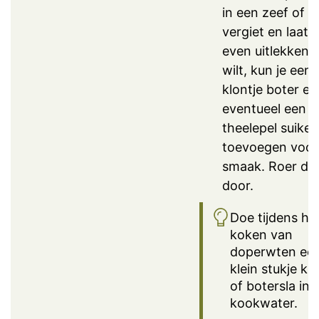
in een zeef of e
vergiet en laat 
even uitlekken. A
wilt, kun je een 
klontje boter en
eventueel een
theelepel suiker
toevoegen voor
smaak. Roer dit
door.
Doe tijdens he
koken van
doperwten ee
klein stukje kr
of botersla in 
kookwater.