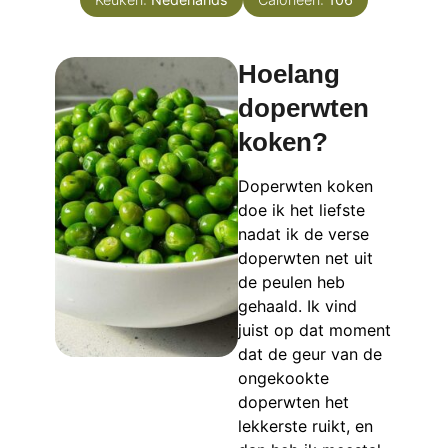
Hoelang
doperwten
koken?
Doperwten koken
doe ik het liefste
nadat ik de verse
doperwten net uit
de peulen heb
gehaald. Ik vind
juist op dat moment
dat de geur van de
ongekookte
doperwten het
lekkerste ruikt, en