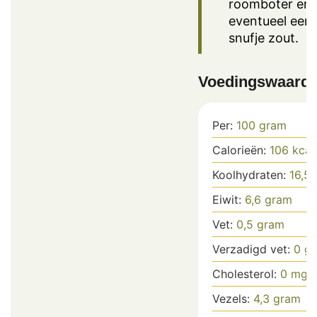
roomboter en
eventueel een
snufje zout.
Voedingswaard
Per:
100
gram
Calorieën:
106
kcal
Koolhydraten:
16,5
Eiwit:
6,6
gram
Vet:
0,5
gram
Verzadigd vet:
0
gr
Cholesterol:
0
mg
Vezels:
4,3
gram