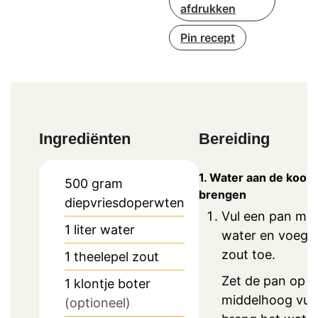
afdrukken
Pin recept
Ingrediënten
Bereiding
1. Water aan de kook
500
gram
brengen
diepvriesdoperwten
Vul een pan met 
1
liter
water
water en voeg 
zout toe.
1
theelepel
zout
Zet de pan op e
1
klontje boter
middelhoog vuu
(optioneel)