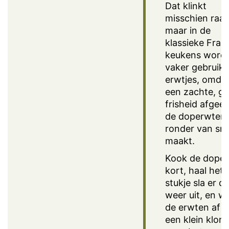
Dat klinkt
misschien raar
maar in de
klassieke Fran
keukens wordt
vaker gebruikt 
erwtjes, omdat
een zachte, g
frisheid afgeef
de doperwten
ronder van sm
maakt.
Kook de dope
kort, haal het
stukje sla er d
weer uit, en w
de erwten af 
een klein klont