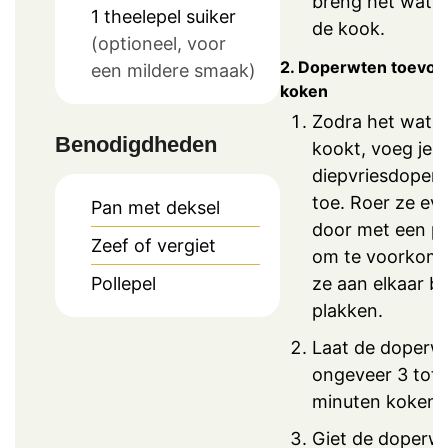
breng het wate
1
theelepel
suiker
de kook.
(optioneel, voor
2. Doperwten toevoe
een mildere smaak)
koken
Zodra het wate
Benodigdheden
kookt, voeg je 
diepvriesdoper
toe. Roer ze ev
Pan met deksel
door met een po
Zeef of vergiet
om te voorkome
Pollepel
ze aan elkaar bl
plakken.
Laat de doperw
ongeveer 3 tot 
minuten koken.
Giet de doperwt