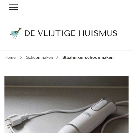
D
v
vl
h
Home
Schoonmaken
Staafmixer schoonmaken
le
k
e
b