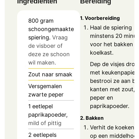
Ingrediënten
Bereiding
1. Voorbereiding
800
gram
Haal de spiering
schoongemaakte
minstens 20 minu
spiering.
Vraag
voor het bakken ui
de visboer of
koelkast.
deze ze schoon
wil maken.
Dep de visjes dro
met keukenpapier
Zout naar smaak
bestrooi ze aan be
Versgemalen
kanten met zout,
zwarte peper
peper en
paprikapoeder.
1
eetlepel
paprikapoeder,
2. Bakken
mild of pittig
Verhit de koekenp
2
eetlepels
op een middelhoo