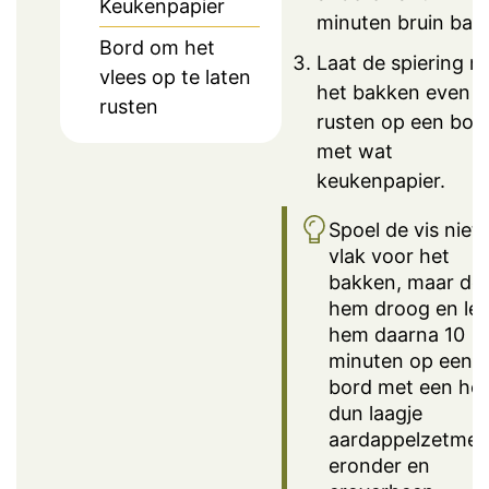
Keukenpapier
minuten bruin bak
Bord om het
Laat de spiering n
vlees op te laten
het bakken even
rusten
rusten op een bor
met wat
keukenpapier.
Spoel de vis niet
vlak voor het
bakken, maar de
hem droog en le
hem daarna 10
minuten op een
bord met een hee
dun laagje
aardappelzetmee
eronder en