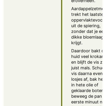
eroverheen.
Aardappelzetmee
trekt het laatste
oppervlaktevoch
uit de spiering,
zonder dat je ee
dikke bloemlaag
krijgt.
Daardoor bakt d
huid veel krokant
en blijft de vis zel
juist mals. Schud
vis daarna even
losjes af, bak he
in hete olie of
geklaarde boter, 
beweeg de pan d
eerste minuut nie