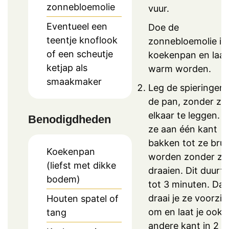
zonnebloemolie
vuur.
Eventueel een
Doe de
teentje knoflook
zonnebloemolie in
of een scheutje
koekenpan en laat 
ketjap als
warm worden.
smaakmaker
Leg de spieringen 
de pan, zonder ze
elkaar te leggen. L
Benodigdheden
ze aan één kant
bakken tot ze brui
Koekenpan
worden zonder ze
(liefst met dikke
draaien. Dit duurt 
bodem)
tot 3 minuten. Da
draai je ze voorzic
Houten spatel of
om en laat je ook 
tang
andere kant in 2 t