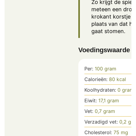
Zo krijgt de spier
meteen een droo
krokant korstje i
plaats van dat hij
gaat stomen.
Voedingswaarde
Per:
100
gram
Calorieën:
80
kcal
Koolhydraten:
0
gram
Eiwit:
17,1
gram
Vet:
0,7
gram
Verzadigd vet:
0,2
gr
Cholesterol:
75
mg