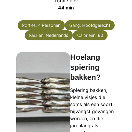
Totale tijd:
minuten
44
min
Porties:
4
Personen
Gang:
Hoofdgerecht
Keuken:
Nederlands
Calorieën:
80
Hoelang
spiering
bakken?
Spiering bakken,
kleine visjes die
soms als een soort
bijvangst gevangen
worden, en die
jarenlang als