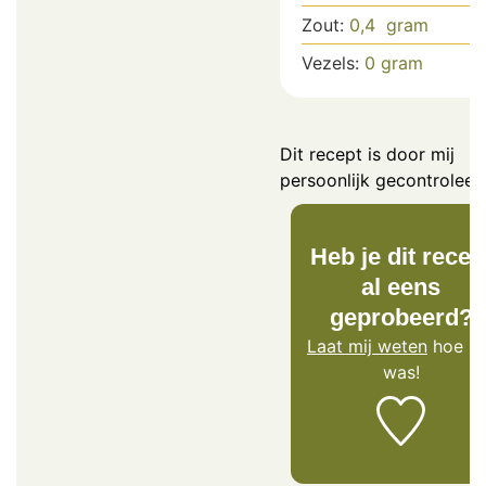
Zout:
0,4
gram
Vezels:
0
gram
Dit recept is door mij
persoonlijk gecontroleer
Heb je dit recep
al eens
geprobeerd?
Laat mij weten
hoe he
was!