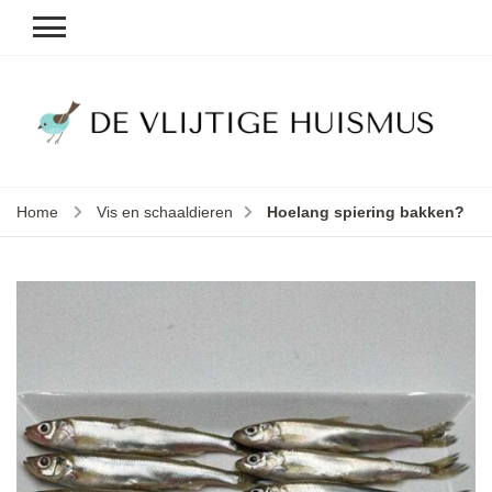
D
v
vl
h
Home
Vis en schaaldieren
Hoelang spiering bakken?
le
k
e
b