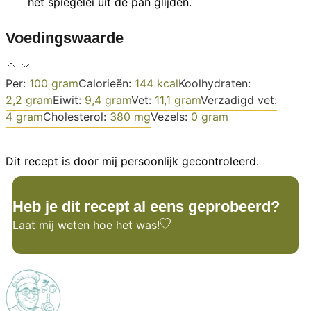
het spiegelei uit de pan glijden.
Voedingswaarde
Per:
100
gram
Calorieën:
144
kcal
Koolhydraten:
2,2
gram
Eiwit:
9,4
gram
Vet:
11,1
gram
Verzadigd vet:
4
gram
Cholesterol:
380
mg
Vezels:
0
gram
Dit recept is door mij persoonlijk gecontroleerd.
Heb je dit recept al eens geprobeerd?
Laat mij weten
hoe het was!