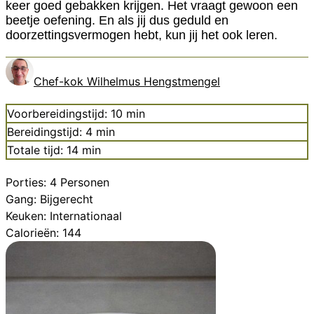
keer goed gebakken krijgen. Het vraagt gewoon een
beetje oefening. En als jij dus geduld en
doorzettingsvermogen hebt, kun jij het ook leren.
Chef-kok Wilhelmus Hengstmengel
minuten
Voorbereidingstijd:
10
min
minuten
Bereidingstijd:
4
min
minuten
Totale tijd:
14
min
Porties:
4
Personen
Gang:
Bijgerecht
Keuken:
Internationaal
Calorieën:
144