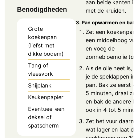
aan beide kanten in
Benodigdheden
met de kruiden.
3. Pan opwarmen en bak
Grote
Zet een koekenpan
koekenpan
een middelhoog vuu
(liefst met
en voeg de
dikke bodem)
zonnebloemolie toe
Tang of
Als de olie heet is, l
vleesvork
je de speklappen in
pan. Bak ze eerst 4 
Snijplank
5 minuten, draai ze
Keukenpapier
en bak de andere k
Eventueel een
ook in 4 tot 5 minut
deksel of
Zet het vuur daarna
spatscherm
wat lager en laat de
speklappen nog 10