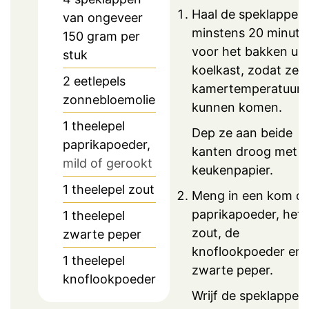
Haal de speklappen
van ongeveer
minstens 20 minute
150 gram per
voor het bakken uit
stuk
koelkast, zodat ze 
2
eetlepels
kamertemperatuur
zonnebloemolie
kunnen komen.
1
theelepel
Dep ze aan beide
paprikapoeder,
kanten droog met
mild of gerookt
keukenpapier.
1
theelepel
zout
Meng in een kom d
paprikapoeder, het
1
theelepel
zout, de
zwarte peper
knoflookpoeder en 
1
theelepel
zwarte peper.
knoflookpoeder
Wrijf de speklappen