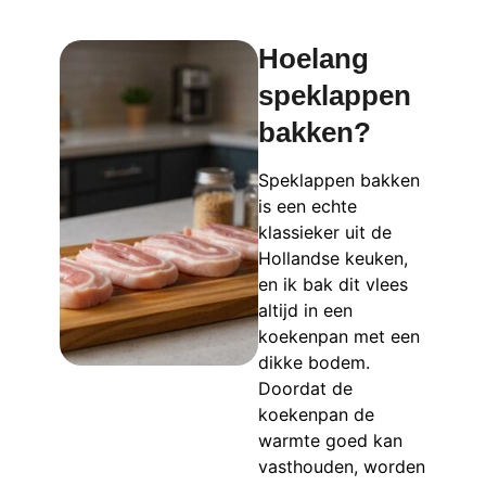
Hoelang
speklappen
bakken?
Speklappen bakken
is een echte
klassieker uit de
Hollandse keuken,
en ik bak dit vlees
altijd in een
koekenpan met een
dikke bodem.
Doordat de
koekenpan de
warmte goed kan
vasthouden, worden