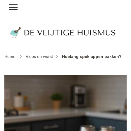
D
v
vl
h
Home
Vlees en worst
Hoelang speklappen bakken?
le
k
e
b