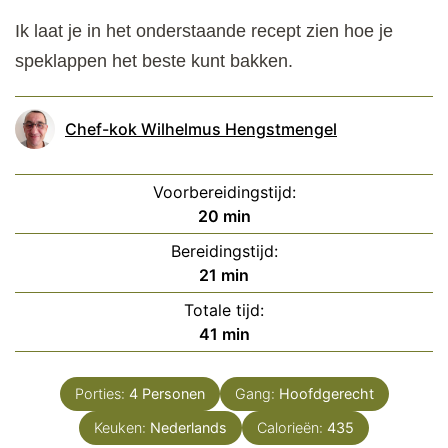
Ik laat je in het onderstaande recept zien hoe je
speklappen het beste kunt bakken.
Chef-kok Wilhelmus Hengstmengel
Voorbereidingstijd:
minuten
20
min
Bereidingstijd:
minuten
21
min
Totale tijd:
minuten
41
min
Porties:
4
Personen
Gang:
Hoofdgerecht
Keuken:
Nederlands
Calorieën:
435