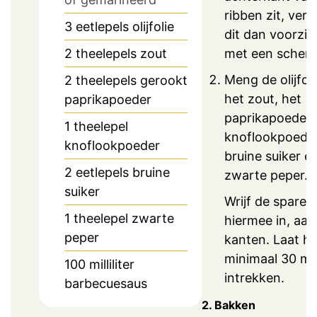
ribben zit, verw
3
eetlepels
olijfolie
dit dan voorzic
met een scherp
2
theelepels
zout
Meng de olijfol
2
theelepels
gerookt
het zout, het
paprikapoeder
paprikapoeder,
1
theelepel
knoflookpoeder
knoflookpoeder
bruine suiker e
2
eetlepels
bruine
zwarte peper.
suiker
Wrijf de spareri
1
theelepel
zwarte
hiermee in, aan 
peper
kanten. Laat he
minimaal 30 mi
100
milliliter
intrekken.
barbecuesaus
2. Bakken