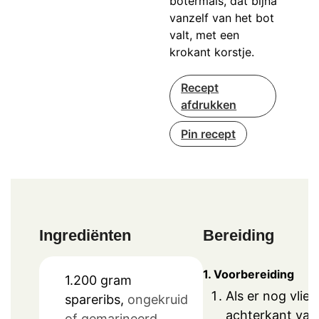
botermals, dat bijna
vanzelf van het bot
valt, met een
krokant korstje.
Recept
afdrukken
Pin recept
Ingrediënten
Bereiding
1. Voorbereiding
1.200
gram
Als er nog vlies
spareribs,
ongekruid
achterkant van
of gemarineerd