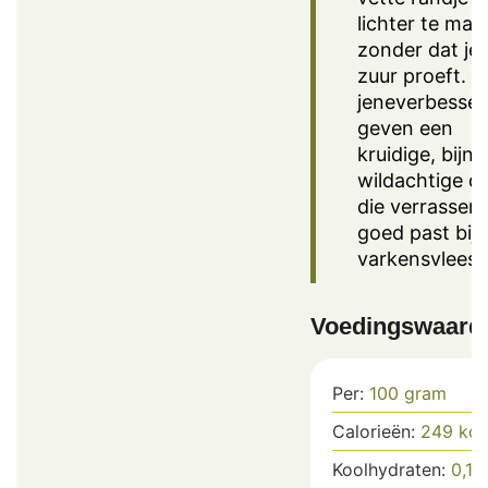
lichter te mak
zonder dat je
zuur proeft. D
jeneverbesse
geven een
kruidige, bijna
wildachtige d
die verrassen
goed past bij
varkensvlees.
Voedingswaard
Per:
100
gram
Calorieën:
249
kca
Koolhydraten:
0,1
g