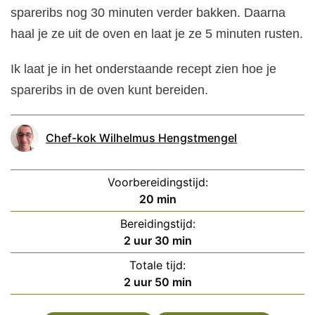
spareribs nog 30 minuten verder bakken. Daarna
haal je ze uit de oven en laat je ze 5 minuten rusten.
Ik laat je in het onderstaande recept zien hoe je
spareribs in de oven kunt bereiden.
Chef-kok Wilhelmus Hengstmengel
Voorbereidingstijd:
minuten
20
min
Bereidingstijd:
uur
minuten
2
uur
30
min
Totale tijd:
uur
minuten
2
uur
50
min