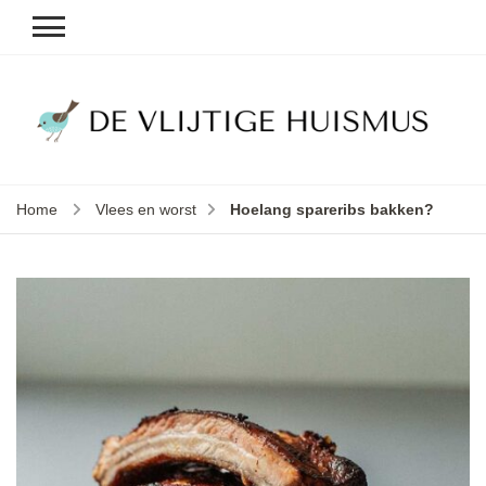
D
v
vl
h
Home
Vlees en worst
Hoelang spareribs bakken?
le
k
e
b