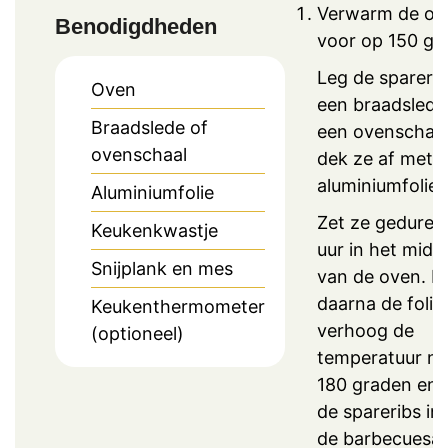
Verwarm de ov
Benodigdheden
voor op 150 gr
Leg de sparerib
Oven
een braadslede 
Braadslede of
een ovenschaal
ovenschaal
dek ze af met
aluminiumfolie.
Aluminiumfolie
Zet ze geduren
Keukenkwastje
uur in het midd
Snijplank en mes
van de oven. H
daarna de folie 
Keukenthermometer
verhoog de
(optioneel)
temperatuur na
180 graden en
de spareribs in
de barbecuesau