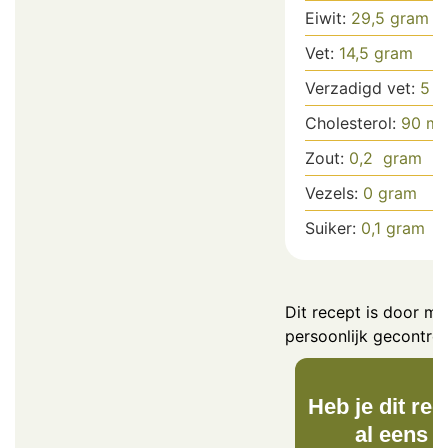
Eiwit:
29,5
gram
Vet:
14,5
gram
Verzadigd vet:
5
g
Cholesterol:
90
m
Zout:
0,2
gram
Vezels:
0
gram
Suiker:
0,1
gram
Dit recept is door mij
persoonlijk gecontrol
Heb je dit rec
al eens