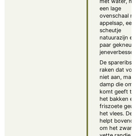
met water, m
een lage
ovenschaal m
appelsap, een
scheutje
natuurazijn e
paar gekneus
jeneverbessen
De spareribs
raken dat voc
niet aan, maa
damp die om
komt geeft ti
het bakken e
friszoete geur
het vlees. De 
helpt bovendi
om het zware
vette randje i