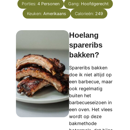
Porties:
4
Personen
Gang:
Hoofdgerecht
Keuken:
Amerikaans
Calorieën:
249
Hoelang
spareribs
bakken?
Spareribs bakken
doe ik niet altijd op
een barbecue, maar
ook regelmatig
buiten het
barbecueseizoen in
een oven. Het vlees
wordt op deze
bakmethode