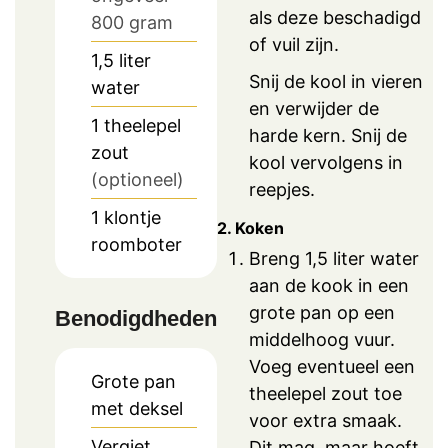
als deze beschadigd
800 gram
of vuil zijn.
1,5
liter
Snij de kool in vieren
water
en verwijder de
1
theelepel
harde kern. Snij de
zout
kool vervolgens in
(optioneel)
reepjes.
1
klontje
2. Koken
roomboter
Breng 1,5 liter water
aan de kook in een
grote pan op een
Benodigdheden
middelhoog vuur.
Voeg eventueel een
Grote pan
theelepel zout toe
met deksel
voor extra smaak.
Vergiet
Dit mag, maar hoeft