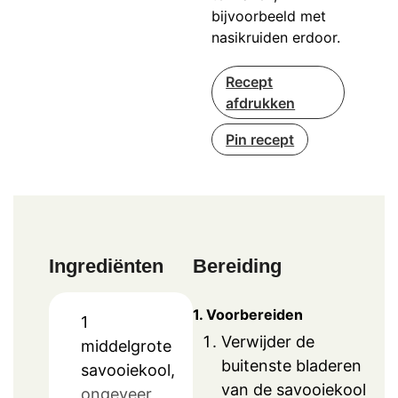
bijvoorbeeld met
nasikruiden erdoor.
Recept
afdrukken
Pin recept
Ingrediënten
Bereiding
1. Voorbereiden
1
Verwijder de
middelgrote
buitenste bladeren
savooiekool,
van de savooiekool
ongeveer