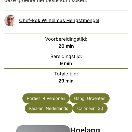
deze groente het beste kunt koken.
Chef-kok Wilhelmus Hengstmengel
Voorbereidingstijd:
minuten
20
min
Bereidingstijd:
minuten
9
min
Totale tijd:
minuten
29
min
Porties:
4
Personen
Gang:
Groenten
Keuken:
Nederlands
Calorieën:
30
Hoelang