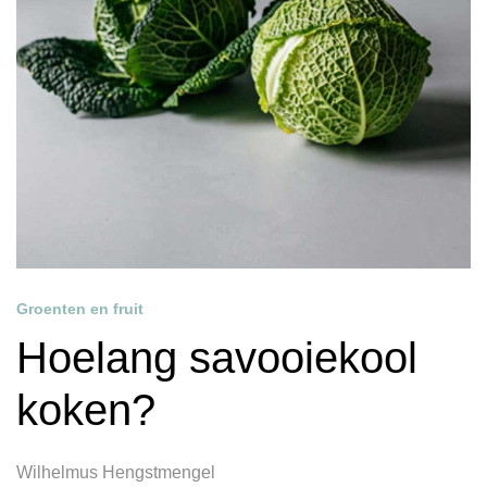
Groenten en fruit
Hoelang savooiekool
koken?
Wilhelmus Hengstmengel