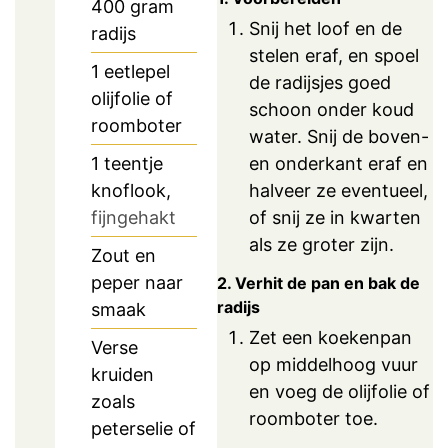
400
gram
Snij het loof en de
radijs
stelen eraf, en spoel
1
eetlepel
de radijsjes goed
olijfolie of
schoon onder koud
roomboter
water. Snij de boven-
en onderkant eraf en
1
teentje
halveer ze eventueel,
knoflook,
of snij ze in kwarten
fijngehakt
als ze groter zijn.
Zout en
peper naar
2. Verhit de pan en bak de
radijs
smaak
Zet een koekenpan
Verse
op middelhoog vuur
kruiden
en voeg de olijfolie of
zoals
roomboter toe.
peterselie of