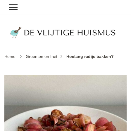
D
v
vl
h
Home
Groenten en fruit
Hoelang radijs bakken?
le
k
e
b