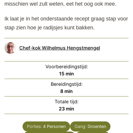
misschien wel zult weten, eet het oog ook mee.
Ik laat je in het onderstaande recept graag stap voor
stap zien hoe je radijsjes kunt bakken.
Chef-kok Wilhelmus Hengstmengel
Voorbereidingstijd:
minuten
15
min
Bereidingstijd:
minuten
8
min
Totale tijd:
minuten
23
min
Porties:
4
Personen
Gang:
Groenten