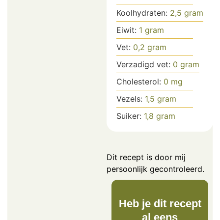
Koolhydraten:
2,5
gram
Eiwit:
1
gram
Vet:
0,2
gram
Verzadigd vet:
0
gram
Cholesterol:
0
mg
Vezels:
1,5
gram
Suiker:
1,8
gram
Dit recept is door mij
persoonlijk gecontroleerd.
Heb je dit recept
al eens