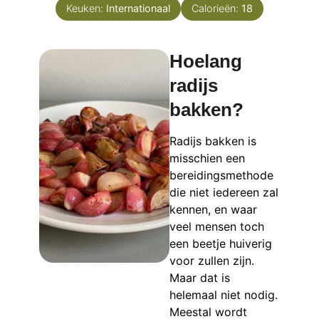
Keuken:
Internationaal
Calorieën:
18
Hoelang
radijs
bakken?
Radijs bakken is
misschien een
bereidingsmethode
die niet iedereen zal
kennen, en waar
veel mensen toch
een beetje huiverig
voor zullen zijn.
Maar dat is
helemaal niet nodig.
Meestal wordt