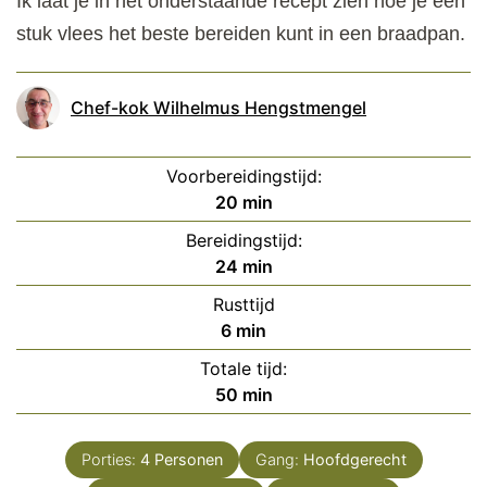
Ik laat je in het onderstaande recept zien hoe je een
stuk vlees het beste bereiden kunt in een braadpan.
Chef-kok Wilhelmus Hengstmengel
Voorbereidingstijd:
minuten
20
min
Bereidingstijd:
minuten
24
min
Rusttijd
minuten
6
min
Totale tijd:
minuten
50
min
Porties:
4
Personen
Gang:
Hoofdgerecht