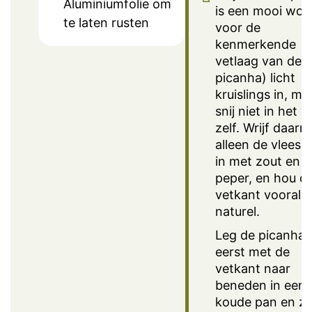
Aluminiumfolie om
is een mooi woo
te laten rusten
voor de
kenmerkende
vetlaag van de
picanha) licht
kruislings in, ma
snij niet in het v
zelf. Wrijf daarn
alleen de vleesk
in met zout en
peper, en hou d
vetkant vooral
naturel.
Leg de picanha
eerst met de
vetkant naar
beneden in een
koude pan en ze