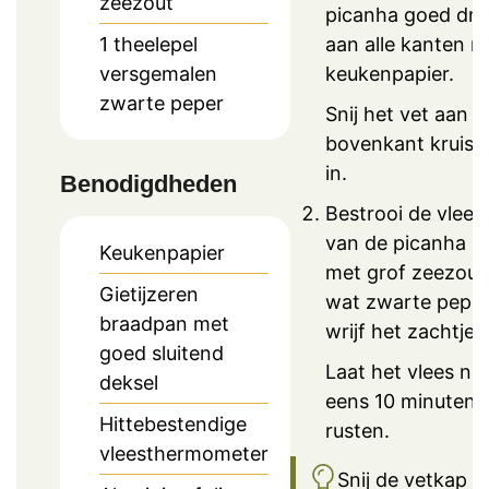
zeezout
picanha goed dr
aan alle kanten m
1
theelepel
keukenpapier.
versgemalen
zwarte peper
Snij het vet aan d
bovenkant kruisli
in.
Benodigdheden
Bestrooi de vlees
van de picanha r
Keukenpapier
met grof zeezout
Gietijzeren
wat zwarte peper
braadpan met
wrijf het zachtjes 
goed sluitend
Laat het vlees nu
deksel
eens 10 minuten
Hittebestendige
rusten.
vleesthermometer
Snij de vetkap (