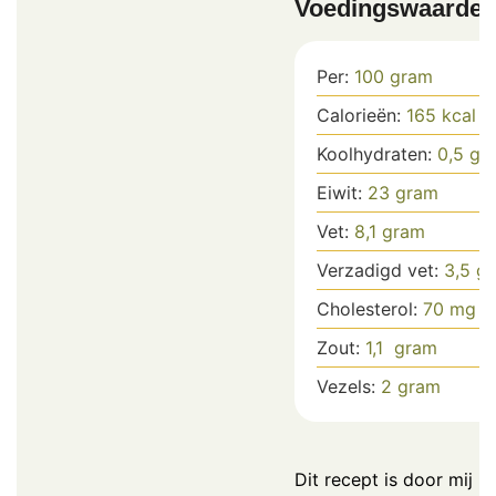
Voedingswaarde
Per:
100
gram
Calorieën:
165
kcal
Koolhydraten:
0,5
gr
Eiwit:
23
gram
Vet:
8,1
gram
Verzadigd vet:
3,5
gr
Cholesterol:
70
mg
Zout:
1,1
gram
Vezels:
2
gram
Dit recept is door mij