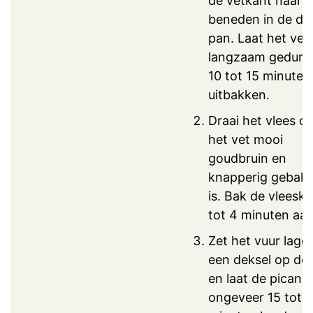
de vetkant naar
beneden in de dr
pan. Laat het vet
langzaam gedure
10 tot 15 minuten
uitbakken.
Draai het vlees o
het vet mooi
goudbruin en
knapperig gebak
is. Bak de vleeska
tot 4 minuten aan
Zet het vuur lager
een deksel op de
en laat de picanh
ongeveer 15 tot 