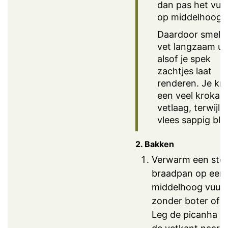
dan pas het vuu
op middelhoog.
Daardoor smelt 
vet langzaam uit
alsof je spek
zachtjes laat
renderen. Je krij
een veel krokan
vetlaag, terwijl 
vlees sappig blijf
2. Bakken
Verwarm een stev
braadpan op een
middelhoog vuur,
zonder boter of ol
Leg de picanha m