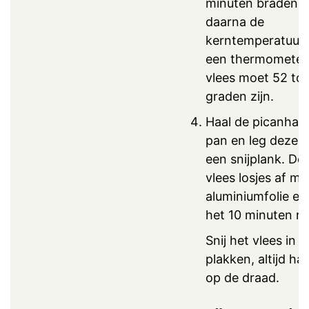
minuten braden. 
daarna de
kerntemperatuur
een thermometer.
vlees moet 52 to
graden zijn.
Haal de picanha u
pan en leg deze 
een snijplank. De
vlees losjes af me
aluminiumfolie en 
het 10 minuten ru
Snij het vlees in
plakken, altijd ha
op de draad.