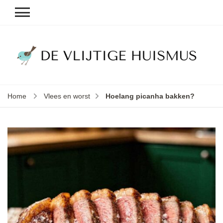
D
v
vl
h
Home
Vlees en worst
Hoelang picanha bakken?
le
k
e
b