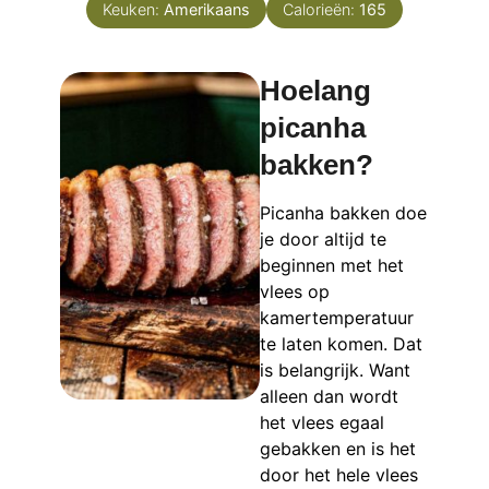
Keuken:
Amerikaans
Calorieën:
165
Hoelang
picanha
bakken?
Picanha bakken doe
je door altijd te
beginnen met het
vlees op
kamertemperatuur
te laten komen. Dat
is belangrijk. Want
alleen dan wordt
het vlees egaal
gebakken en is het
door het hele vlees