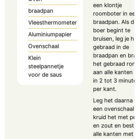
een klontje
braadpan
roomboter in een
braadpan. Als de
Vleesthermometer
boer begint te
Aluminiumpapier
bruisen, leg je he
Ovenschaal
gebraad in de
braadpan en braa
Klein
het gebraad ron
steelpannetje
aan alle kanten a
voor de saus
in 2 tot 3 minute
per kant.
Leg het daarna in
een ovenschaal,
kruid het met pe
en zout en bestri
alle kanten met d