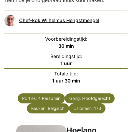
zien hoe je orlofgebraad thuis kunt maken.
Chef-kok Wilhelmus Hengstmengel
Voorbereidingstijd:
minuten
30
min
Bereidingstijd:
uur
1
uur
Totale tijd:
uur
minuten
1
uur
30
min
Porties:
4
Personen
Gang:
Hoofdgerecht
Keuken:
Belgisch
Calorieën:
173
Hoelang