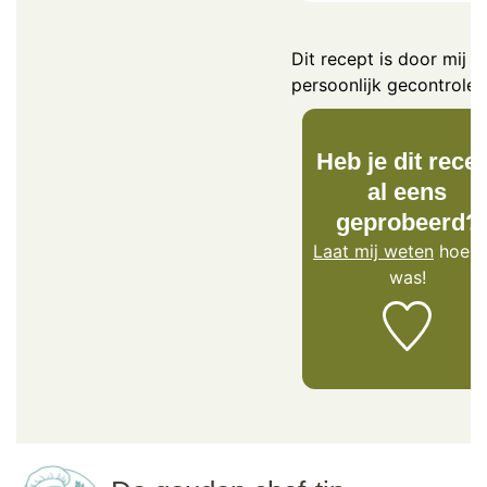
Dit recept is door mij
persoonlijk gecontrolee
Heb je dit rece
al eens
geprobeerd?
Laat mij weten
hoe h
was!