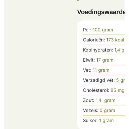
Voedingswaarde
Per:
100
gram
Calorieën:
173
kcal
Koolhydraten:
1,4
gr
Eiwit:
17
gram
Vet:
11
gram
Verzadigd vet:
5
gra
Cholesterol:
85
mg
Zout:
1,4
gram
Vezels:
0
gram
Suiker:
1
gram