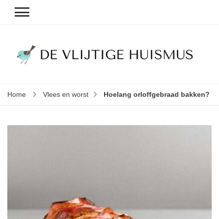
D
v
vl
h
Home
Vlees en worst
Hoelang orloffgebraad bakken?
le
k
e
b