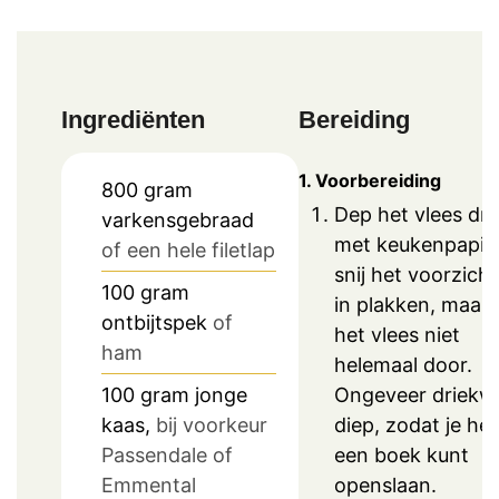
Ingrediënten
Bereiding
1. Voorbereiding
800
gram
Dep het vlees dr
varkensgebraad
met keukenpapie
of een hele filetlap
snij het voorzicht
100
gram
in plakken, maar s
ontbijtspek
of
het vlees niet
ham
helemaal door.
Ongeveer driekw
100
gram
jonge
diep, zodat je het
kaas,
bij voorkeur
een boek kunt
Passendale of
openslaan.
Emmental