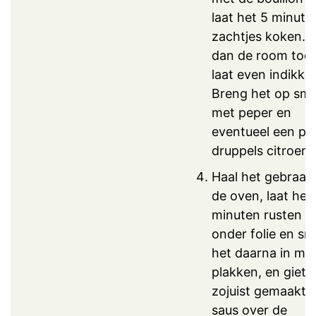
laat het 5 minute
zachtjes koken. 
dan de room toe,
laat even indikke
Breng het op sm
met peper en
eventueel een pa
druppels citroens
Haal het gebraad 
de oven, laat het
minuten rusten
onder folie en sni
het daarna in mo
plakken, en giet 
zojuist gemaakte
saus over de