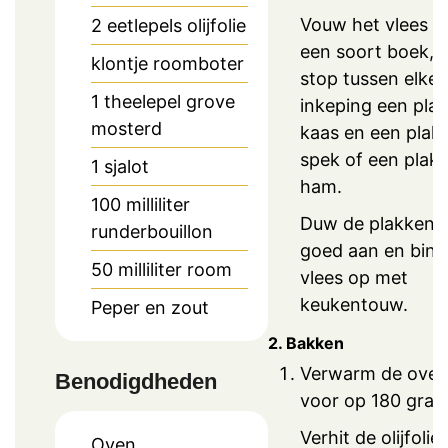
Vouw het vlees al
2
eetlepels
olijfolie
een soort boek, 
klontje
roomboter
stop tussen elke
1
theelepel
grove
inkeping een plak
mosterd
kaas en een plakj
spek of een plak
1
sjalot
ham.
100
milliliter
Duw de plakken
runderbouillon
goed aan en bind
50
milliliter
room
vlees op met
keukentouw.
Peper en zout
2. Bakken
Verwarm de ove
Benodigdheden
voor op 180 grad
Verhit de olijfolie
Oven