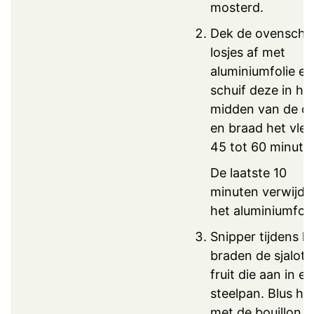
mosterd.
Dek de ovenscha
losjes af met
aluminiumfolie en
schuif deze in he
midden van de o
en braad het vlee
45 tot 60 minute
De laatste 10
minuten verwijder
het aluminiumfoli
Snipper tijdens h
braden de sjalot 
fruit die aan in e
steelpan. Blus het
met de bouillon e