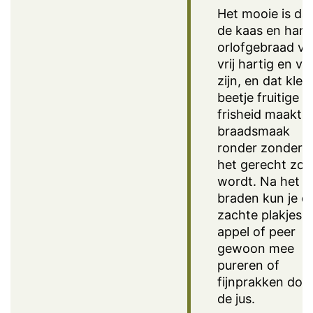
Het mooie is da
de kaas en ham 
orlofgebraad va
vrij hartig en vol
zijn, en dat klei
beetje fruitige
frisheid maakt 
braadsmaak
ronder zonder d
het gerecht zoe
wordt. Na het
braden kun je d
zachte plakjes
appel of peer
gewoon mee
pureren of
fijnprakken doo
de jus.