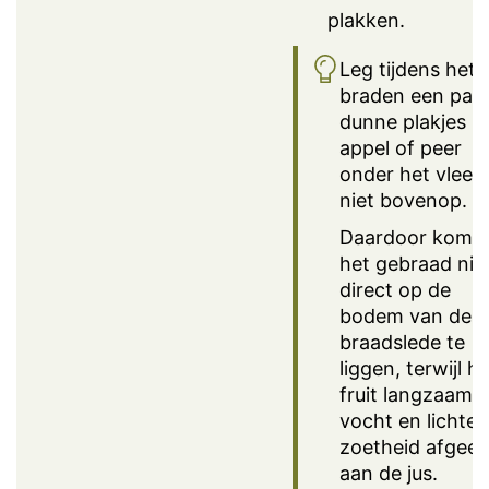
plakken.
Leg tijdens het
braden een paa
dunne plakjes
appel of peer
onder het vlees,
niet bovenop.
Daardoor komt
het gebraad nie
direct op de
bodem van de
braadslede te
liggen, terwijl h
fruit langzaam z
vocht en lichte
zoetheid afgeef
aan de jus.