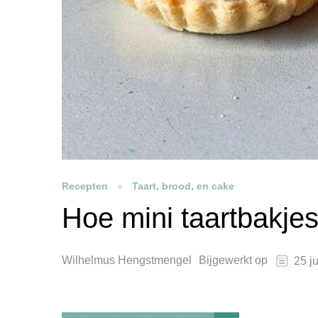
Recepten
Taart, brood, en cake
Hoe mini taartbakj
Wilhelmus Hengstmengel
Bijgewerkt op
25 j