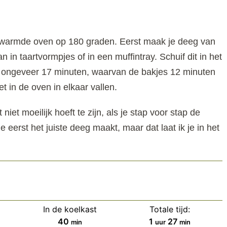
erwarmde oven op 180 graden. Eerst maak je deeg van
in taartvormpjes of in een muffintray. Schuif dit in het
n ongeveer 17 minuten, waarvan de bakjes 12 minuten
t in de oven in elkaar vallen.
niet moeilijk hoeft te zijn, als je stap voor stap de
je eerst het juiste deeg maakt, maar dat laat ik je in het
In de koelkast
Totale tijd:
minuten
uur
minuten
40
1
27
min
uur
min