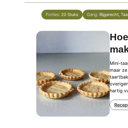
Porties:
20
Stuks
Gang:
Bijgerecht, Taa
Hoe
ma
Mini-taa
maar ze 
taartbak
overigen
hartig vu
Recep