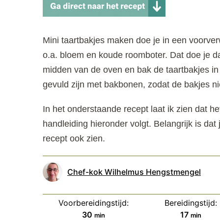
Mini taartbakjes maken doe je in een voorv
o.a. bloem en koude roomboter. Dat doe je dan 
midden van de oven en bak de taartbakjes i
gevuld zijn met bakbonen, zodat de bakjes nie
In het onderstaande recept laat ik zien dat het 
handleiding hieronder volgt. Belangrijk is dat 
recept ook zien.
Chef-kok Wilhelmus Hengstmengel
Voorbereidingstijd:
Bereidingstijd:
minuten
minuten
30
17
min
min