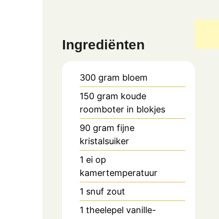
Ingrediënten
300
gram
bloem
150
gram
koude
roomboter in blokjes
90
gram
fijne
kristalsuiker
1
ei op
kamertemperatuur
1
snuf zout
1
theelepel
vanille-