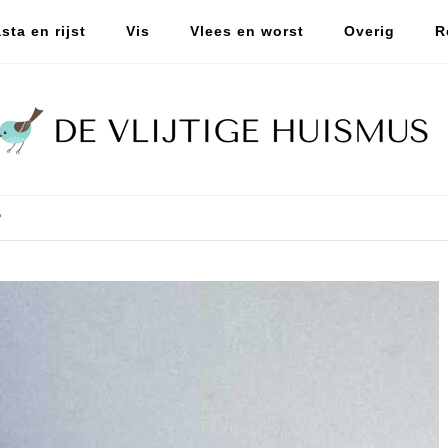
sta en rijst
Vis
Vlees en worst
Overig
R
?