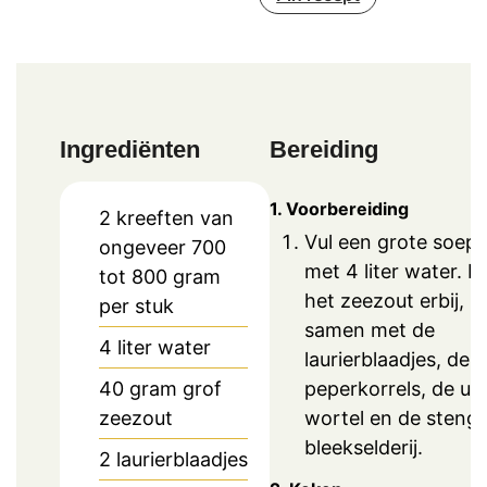
Ingrediënten
Bereiding
1. Voorbereiding
2
kreeften van
Vul een grote soep
ongeveer 700
met 4 liter water. D
tot 800 gram
het zeezout erbij,
per stuk
samen met de
4
liter
water
laurierblaadjes, de
peperkorrels, de ui,
40
gram
grof
wortel en de stenge
zeezout
bleekselderij.
2
laurierblaadjes