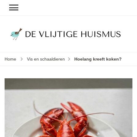
D
v
vl
h
Home
Vis en schaaldieren
Hoelang kreeft koken?
le
k
e
b