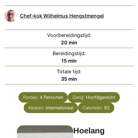
Chef-kok Wilhelmus Hengstmengel
Voorbereidingstijd:
minuten
20
min
Bereidingstijd:
minuten
15
min
Totale tijd:
minuten
35
min
Porties:
4
Personen
Gang:
Hoofdgerecht
Keuken:
Internationaal
Calorieën:
82
Hoelang