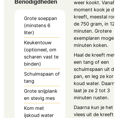
Benodigdheden
weer kookt. Vanaf 
moment kook je de
kreeft, meestal ron
Grote soeppan
de 750 gram, in 12
(minstens 6
minuten. Grotere
liter)
exemplaren mogen 
Keukentouw
minuten koken.
(optioneel, om
Haal de kreeft met
scharen vast te
een tang of een
binden)
schuimspaan uit de
Schuimspaan of
pan, en leg ze kort 
tang
koud water. Daarna
laat je ze 2 tot 3
Grote snijplank
minuten rusten.
en stevig mes
Daarna kun je het
Kom met
vlees uit de kreeft
ijskoud water