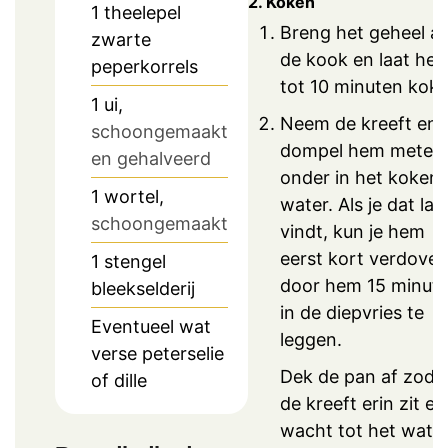
2. Koken
1
theelepel
Breng het geheel a
zwarte
de kook en laat het
peperkorrels
tot 10 minuten koke
1
ui,
Neem de kreeft en
schoongemaakt
dompel hem metee
en gehalveerd
onder in het koken
1
wortel,
water. Als je dat las
schoongemaakt
vindt, kun je hem
eerst kort verdove
1
stengel
door hem 15 minut
bleekselderij
in de diepvries te
Eventueel wat
leggen.
verse peterselie
Dek de pan af zodr
of dille
de kreeft erin zit en
wacht tot het wate