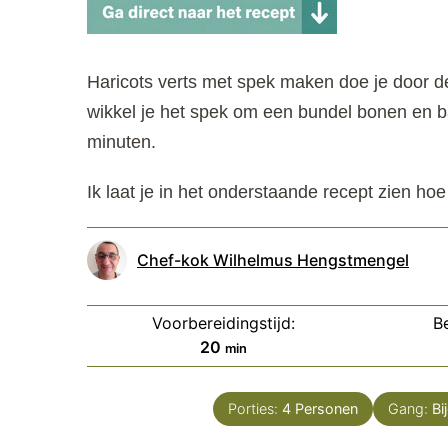
Haricots verts met spek maken doe je door de
wikkel je het spek om een bundel bonen en ba
minuten.
Ik laat je in het onderstaande recept zien hoe
Chef-kok Wilhelmus Hengstmengel
Voorbereidingstijd:
Be
minuten
20
min
Porties:
4
Personen
Gang:
Bi