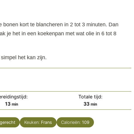
 bonen kort te blancheren in 2 tot 3 minuten. Dan
k je het in een koekenpan met wat olie in 6 tot 8
 simpel het kan zijn.
reidingstijd:
Totale tijd:
minuten
minuten
13
33
min
min
jgerecht
Keuken:
Frans
Calorieën:
109