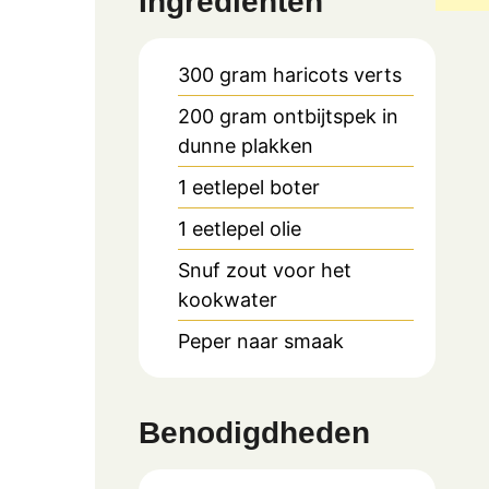
Ingrediënten
300
gram
haricots verts
200
gram
ontbijtspek in
dunne plakken
1
eetlepel
boter
1
eetlepel
olie
Snuf zout voor het
kookwater
Peper naar smaak
Benodigdheden