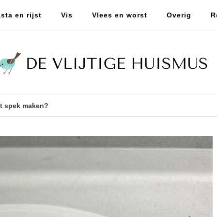
sta en rijst
Vis
Vlees en worst
Overig
R
et spek maken?