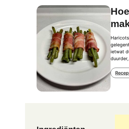
Hoe
ma
Haricots
gelegenh
ietwat d
duurder,
Recep