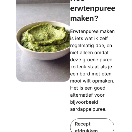
erwtenpuree
maken?
Erwtenpuree maken
is iets wat ik zelf
regelmatig doe, en
niet alleen omdat
deze groene puree
zo leuk staat als je
een bord met eten
mooi wilt opmaken.
Het is een goed
alternatief voor
bijvoorbeeld
aardappelpuree.
Recept
afdrukken