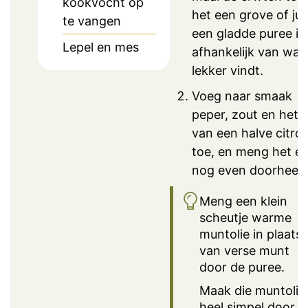
kookvocht op
het een grove of jui
te vangen
een gladde puree is,
Lepel en mes
afhankelijk van wat 
lekker vindt.
Voeg naar smaak
peper, zout en het 
van een halve citro
toe, en meng het er
nog even doorheen
Meng een klein
scheutje warme
muntolie in plaats
van verse munt
door de puree.
Maak die muntolie
heel simpel door