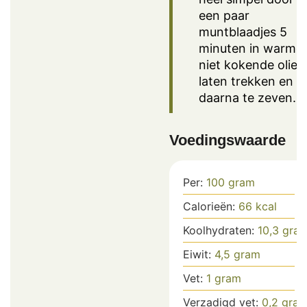
een paar
muntblaadjes 5
minuten in warme,
niet kokende olie t
laten trekken en
daarna te zeven.
Voedingswaarde
Per:
100
gram
Calorieën:
66
kcal
Koolhydraten:
10,3
gra
Eiwit:
4,5
gram
Vet:
1
gram
Verzadigd vet:
0,2
gra