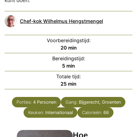
kunt doen.
Chef-kok Wilhelmus Hengstmengel
Voorbereidingstijd:
minuten
20
min
Bereidingstijd:
minuten
5
min
Totale tijd:
minuten
25
min
Porties:
4
Personen
Gang:
Bijgerecht, Groenten
Keuken:
Internationaal
Calorieën:
66
Hoe