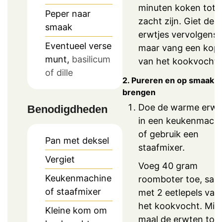
minuten koken tot 
Peper naar
zacht zijn. Giet de
smaak
erwtjes vervolgens 
Eventueel verse
maar vang een kopj
munt,
basilicum
van het kookvocht 
of dille
2. Pureren en op smaak
brengen
Doe de warme erwt
Benodigdheden
in een keukenmach
of gebruik een
Pan met deksel
staafmixer.
Vergiet
Voeg 40 gram
Keukenmachine
roomboter toe, sa
of staafmixer
met 2 eetlepels van
het kookvocht. Mix
Kleine kom om
maal de erwten tot