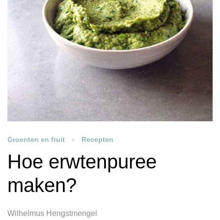
Groenten en fruit
Recepten
Hoe erwtenpuree
maken?
Wilhelmus Hengstmengel