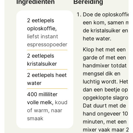
Ingrediënten
Bereiding
Doe de oploskoffie 
2
eetlepels
een kom, samen me
oploskoffie,
de kristalsuiker en 
liefst instant
hete water.
espressopoeder
Klop het met een
2
eetlepels
garde of met een
kristalsuiker
handmixer totdat h
mengsel dik en
2
eetlepels
heet
luchtig wordt. Het li
water
dan een beetje op
400
milliliter
opgeklopte slagroo
volle melk,
koud
Dat duurt met de
of warm, naar
hand ongeveer 10
smaak
minuten, met een
mixer vaak maar 2 t