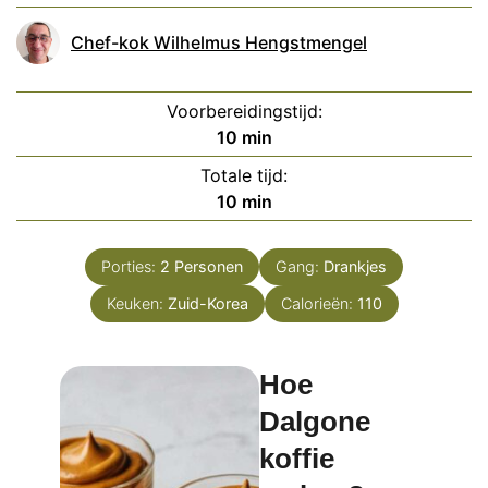
Chef-kok Wilhelmus Hengstmengel
Voorbereidingstijd:
minuten
10
min
Totale tijd:
minuten
10
min
Porties:
2
Personen
Gang:
Drankjes
Keuken:
Zuid-Korea
Calorieën:
110
Hoe
Dalgone
koffie