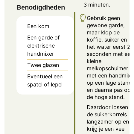
3 minuten.
Benodigdheden
Gebruik geen
gewone garde,
Een kom
maar klop de
Een garde of
koffie, suiker en
elektrische
het water eerst 20
handmixer
seconden met een
kleine
Twee glazen
melkopschuimer o
met een handmixe
Eventueel een
op een lage stand,
spatel of lepel
en daarna pas op
de hoge stand.
Daardoor lossen
de suikerkorrels
langzamer op en
krijg je een veel