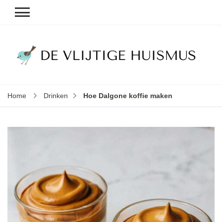
D
v
vl
h
Home
Drinken
Hoe Dalgone koffie maken
le
k
e
b