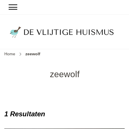
D
v
vl
h
Home
zeewolf
le
k
e
zeewolf
b
1 Resultaten