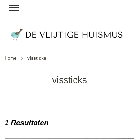
D
v
vl
h
Home
vissticks
le
k
e
vissticks
b
1 Resultaten