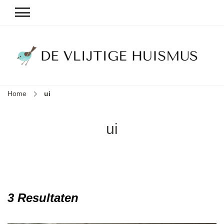
D
v
vl
h
Home
ui
le
k
e
ui
b
3 Resultaten