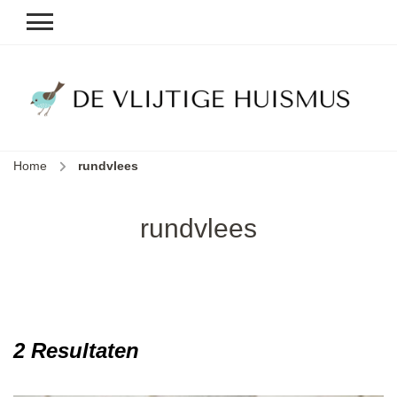
D
v
vl
h
Home
rundvlees
le
k
e
rundvlees
b
2 Resultaten