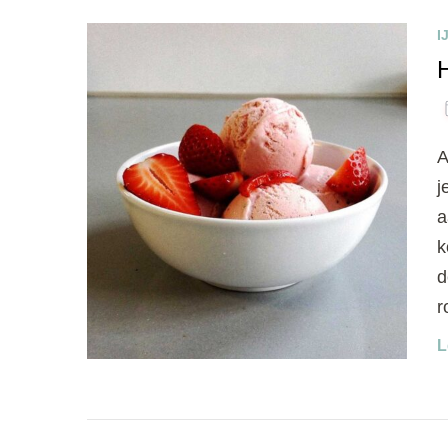
I
A
j
a
k
d
r
L