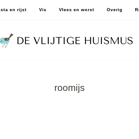
sta en rijst
Vis
Vlees en worst
Overig
R
roomijs