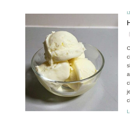
I
H
C
c
s
a
c
j
c
L