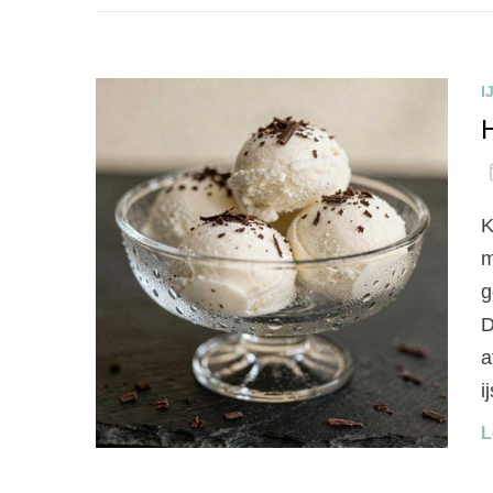
I
K
m
g
D
a
i
L