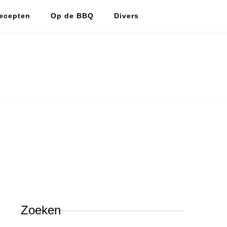
ecepten
Op de BBQ
Divers
De vlijtige huismus
De vlijtige huismus, lekker koken en bakken.
Zoeken