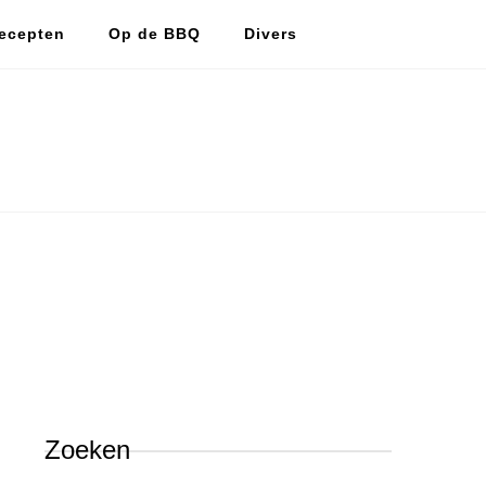
ecepten
Op de BBQ
Divers
De vlijtige huismus
De vlijtige huismus, lekker koken en bakken.
Zoeken