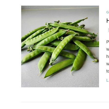
G
P
w
h
w
t
L