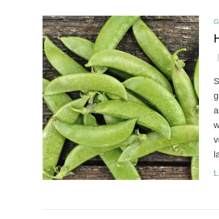
G
S
g
a
w
v
l
L