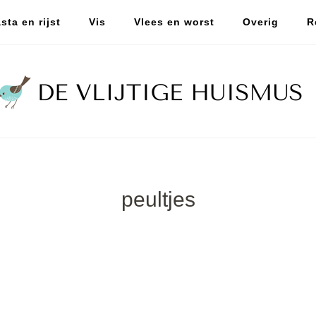
sta en rijst
Vis
Vlees en worst
Overig
R
peultjes