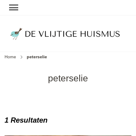
D
v
vl
h
Home
peterselie
le
k
e
peterselie
b
1 Resultaten