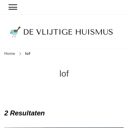
D
v
vl
h
Home
lof
le
k
e
lof
b
2 Resultaten