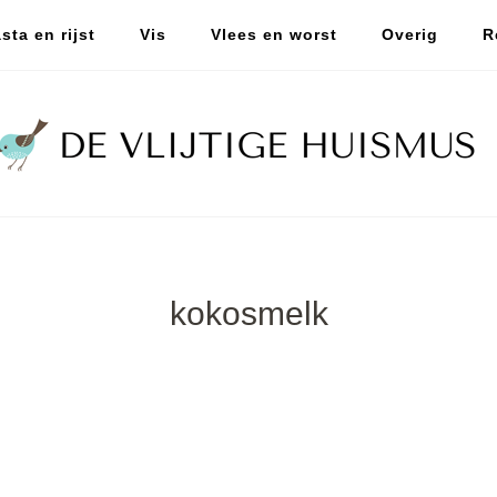
sta en rijst
Vis
Vlees en worst
Overig
R
kokosmelk