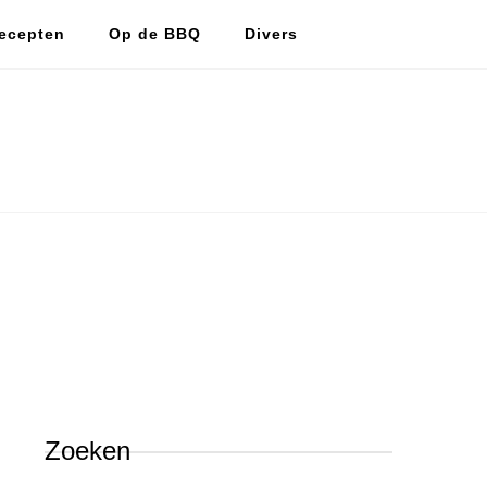
ecepten
Op de BBQ
Divers
De vlijtige huismus
De vlijtige huismus, lekker koken en bakken.
Zoeken