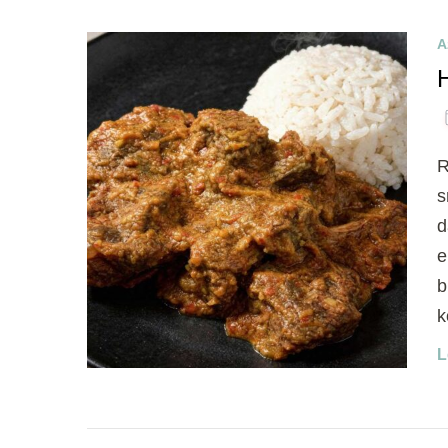
A
R
s
d
e
b
k
L