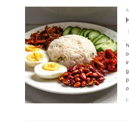
A
N
o
i
g
p
o
L