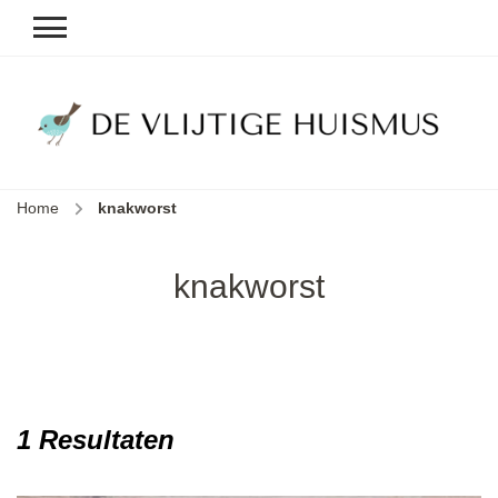
D
v
vl
h
Home
knakworst
le
k
e
knakworst
b
1 Resultaten