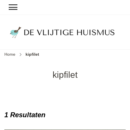
D
v
vl
h
Home
kipfilet
le
k
e
kipfilet
b
1 Resultaten