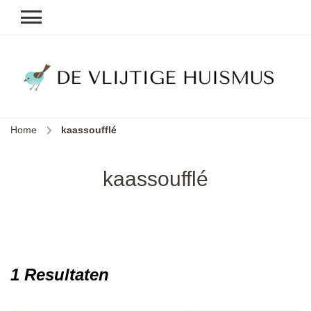
D
v
vl
h
Home
kaassoufflé
le
k
e
kaassoufflé
b
1 Resultaten