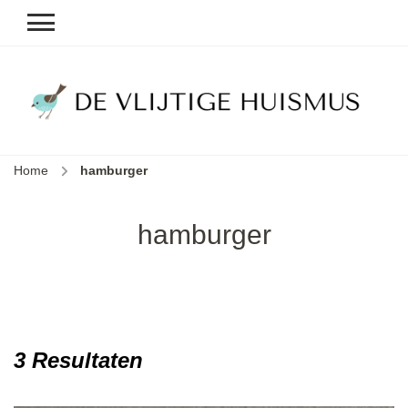
D
v
vl
h
Home
hamburger
le
k
e
hamburger
b
3 Resultaten