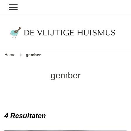
D
v
vl
h
Home
gember
le
k
e
gember
b
4 Resultaten