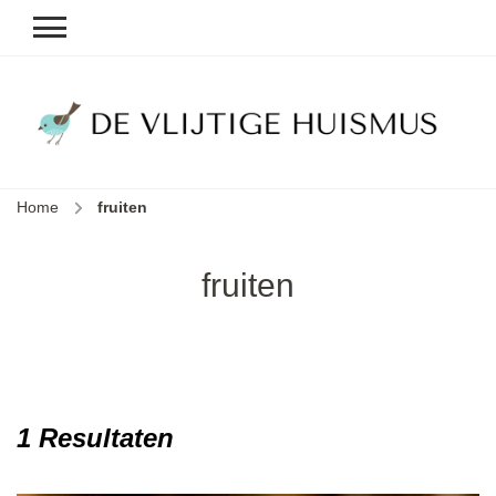
D
v
vl
h
Home
fruiten
le
k
e
fruiten
b
1 Resultaten