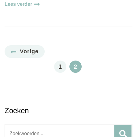
Lees verder
Berichten
Vorige
paginering
PAGE
PAGE
1
2
Zoeken
Search