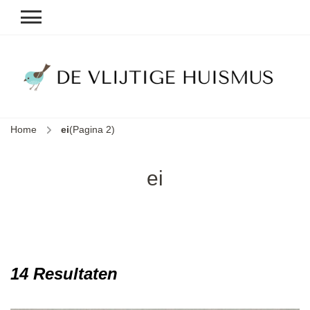
D
v
vl
h
Home
ei
(Pagina 2)
le
k
e
ei
b
14 Resultaten