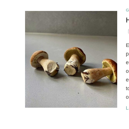
G
E
p
e
o
e
t
o
L