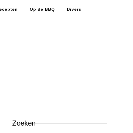
ecepten
Op de BBQ
Divers
De vlijtige huismus
De vlijtige huismus, lekker koken en bakken.
Zoeken