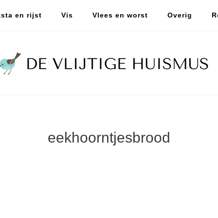
sta en rijst
Vis
Vlees en worst
Overig
R
eekhoorntjesbrood