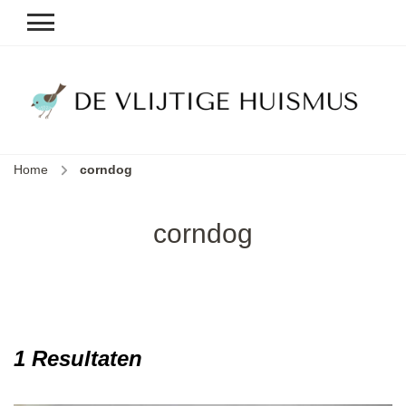
D
v
vl
h
Home
corndog
le
k
e
corndog
b
1 Resultaten